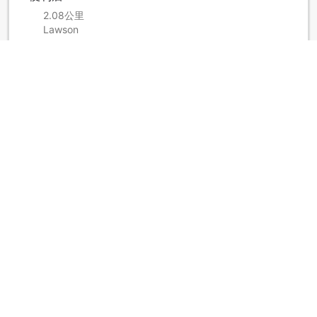
2.08公里
Lawson
取款服务
190米
ATM
显示更多
酒店政策
加床政策根据您所选的房间而有所不同，请注意查看入住人数
限制。
显示更多