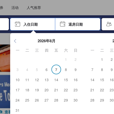
选择您的语言
选择您的币种
券
活动
人气推荐
击 Enter 键以选择
入住日期
退房日期
按 Enter 键开始浏览日期选择器。使用箭头键浏览入住和退房
2026年8月
一
二
三
四
五
六
日
一
二
三
1
2
1
2
3
4
5
6
7
8
9
7
8
9
10
11
12
13
14
15
16
14
15
16
17
18
19
20
21
22
23
21
22
23
24
25
26
27
28
29
30
28
29
30
31
查看全部图片