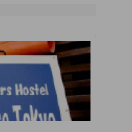
Umaya Bridge
270米
World Bags and Luggage Museum
440米
基德
520米
Tokyo Origami Museum
550米