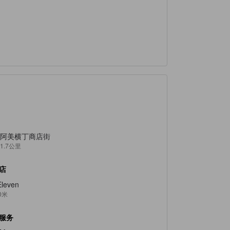
阿美横丁商店街
1.7公里
店
Eleven
0米
服务