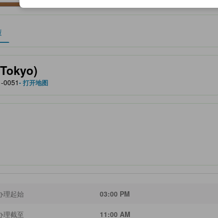
策
作为住宿舒适度、设施服务等方面的水平参考。
Tokyo)
1-0051
- 打开地图
办理起始
03:00 PM
办理截至
11:00 AM