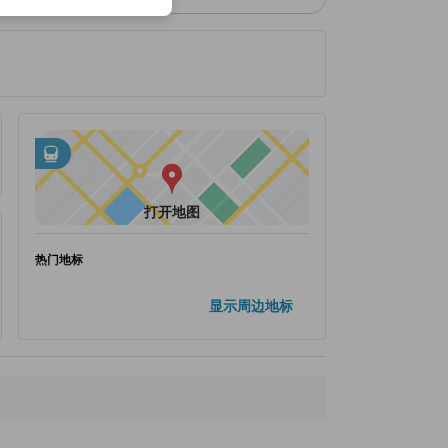
邻近交通
tooltip
•
距地下铁-藏前站不到0.25公里
•
距地下铁-田原町站不到0.55公里
打开地图
热门地标
浅草
940米
显示周边地标
浅草寺
1.1公里
东京晴空塔
1.8公里
上野公园
2.0公里
银座
4.3公里
距离最近的地标
地下铁-藏前站
250米