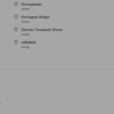
Komagatado
580米
Komagata Bridge
590米
Dairoku Tensakaki Shrine
640米
HANAKA
650米
。