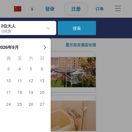
登录
注册
订单
¥
2位大人
搜索
1间房
日期。使用 Enter 键选择日期后，入住日期将被选择。重复相同操作以
显示东京酒店住宿
2026年9月
四
五
六
日
3
4
5
6
10
11
12
13
17
18
19
20
24
25
26
27