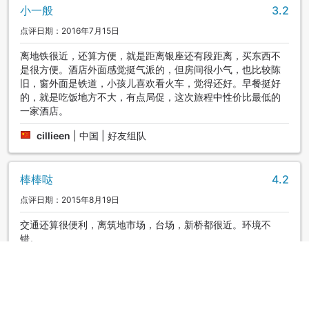
小一般
3.2
点评日期：2016年7月15日
离地铁很近，还算方便，就是距离银座还有段距离，买东西不
是很方便。酒店外面感觉挺气派的，但房间很小气，也比较陈
旧，窗外面是铁道，小孩儿喜欢看火车，觉得还好。早餐挺好
的，就是吃饭地方不大，有点局促，这次旅程中性价比最低的
一家酒店。
cillieen
|
中国 | 好友组队
棒棒哒
4.2
点评日期：2015年8月19日
交通还算很便利，离筑地市场，台场，新桥都很近。环境不
错。
Melodydaisy
|
中国 | 好友组队
惊艳了
4.9