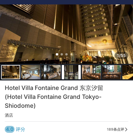
1/55
Hotel Villa Fontaine Grand 东京汐留
(Hotel Villa Fontaine Grand Tokyo-
Shiodome)
酒店
4.0
评分
189条点评