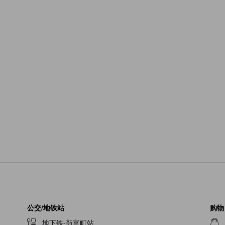
公交/地铁站
购物
地下铁-新富町站