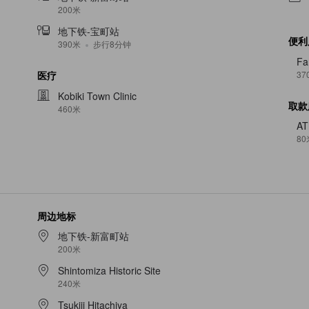
200米
地下铁-宝町站
便利
390米
步行8分钟
Fa
37
医疗
Kobiki Town Clinic
取款
460米
A
80
周边地标
地下铁-新富町站
200米
Shintomiza Historic Site
240米
Tsukiji Hitachiya