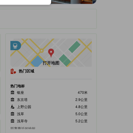
邻近交通
tooltip
•
距地下铁-新富町站不到0.2公里
•
距地下铁-宝町站不到0.39公里
打开地图
热门区域
热门地标
银座
470米
东京塔
2.9公里
上野公园
4.8公里
浅草
5.0公里
浅草寺
5.2公里
距离最近的地标