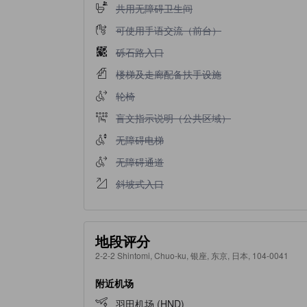
不提供共用无障碍卫生间
共用无障碍卫生间
不提供可使用手语交流（前台）
可使用手语交流（前台）
不提供砾石路入口
砾石路入口
不提供楼梯及走廊配备扶手设施
楼梯及走廊配备扶手设施
不提供轮椅
轮椅
不提供盲文指示说明（公共区域）
盲文指示说明（公共区域）
不提供无障碍电梯
无障碍电梯
不提供无障碍通道
无障碍通道
不提供斜坡式入口
斜坡式入口
地段评分
2-2-2 Shintomi, Chuo-ku, 银座, 东京, 日本, 104-0041
附近机场
羽田机场 (HND)