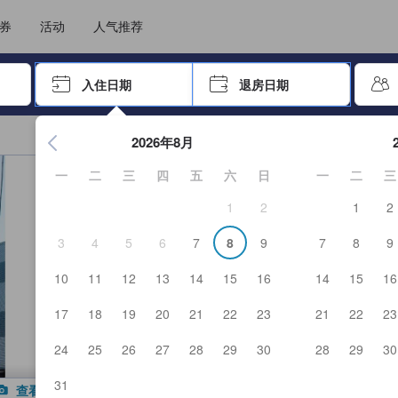
选择您的语言
选择您的币种
券
活动
人气推荐
击 Enter 键以选择
入住日期
退房日期
按 Enter 键开始浏览日期选择器。使用箭头键浏览入住和退房
2026年8月
一
二
三
四
五
六
日
一
二
三
1
2
1
2
3
4
5
6
7
8
9
7
8
9
10
11
12
13
14
15
16
14
15
16
17
18
19
20
21
22
23
21
22
23
24
25
26
27
28
29
30
28
29
30
31
查看全部图片