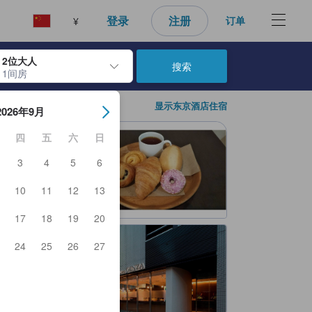
登录
注册
订单
¥
2位大人
搜索
1间房
日期。使用 Enter 键选择日期后，入住日期将被选择。重复相同操作以
显示东京酒店住宿
2026年9月
四
五
六
日
3
4
5
6
10
11
12
13
17
18
19
20
24
25
26
27