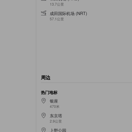
13.7公里
成田国际机场 (NRT)
57.1公里
周边
热门地标
银座
470米
东京塔
2.9公里
上野公园