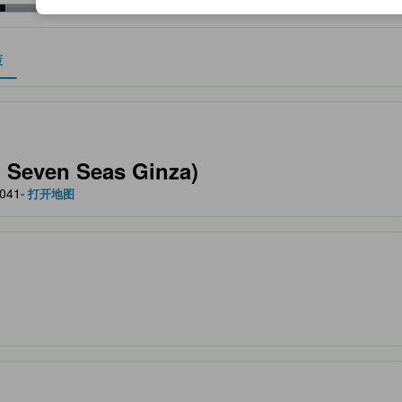
策
作为住宿舒适度、设施服务等方面的水平参考。
Seven Seas Ginza)
0041
- 打开地图