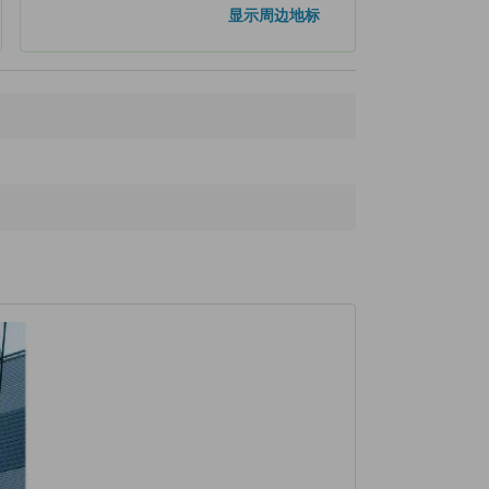
地下铁-新富町站
200米
显示周边地标
Shintomiza Historic Site
240米
Tsukiji Hitachiya
260米
Printing Type Origin Moument
290米
Remains of Tosa Domain Tsukiji House
290米