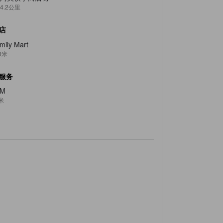
4.2公里
店
mily Mart
0米
服务
TM
米