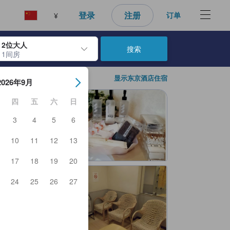
好的预订选择。
登录
注册
订单
¥
2位大人
搜索
1间房
日期。使用 Enter 键选择日期后，入住日期将被选择。重复相同操作以
显示东京酒店住宿
2026年9月
四
五
六
日
3
4
5
6
10
11
12
13
17
18
19
20
24
25
26
27