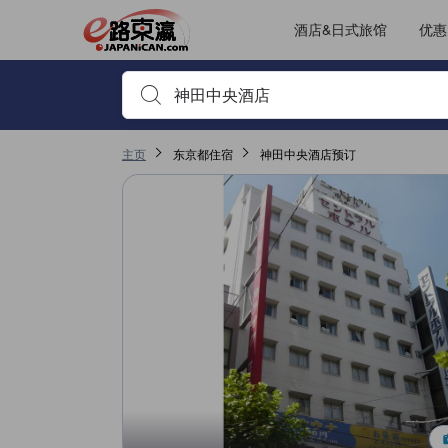
JAPANiCAN上的点评均来自于真实用户，个人评价在完成预订和入
tooltip
更多详情
其它设施服务评分 4.6，满分 5，是东京的高分
位置评分 4.5，满分 5，是东京的高分
服务评分 3.5，满分 5，是东京的高分
房间舒适度评分 3，满分 5，是东京的高分
已跳转至点评页 1
已跳转至点评页 1
酒店&日式旅馆
优惠
输入住宿名或关键词以搜索，使用箭头或 tab 键以移动，点
主页
东京都住宿
神田中央酒店预订