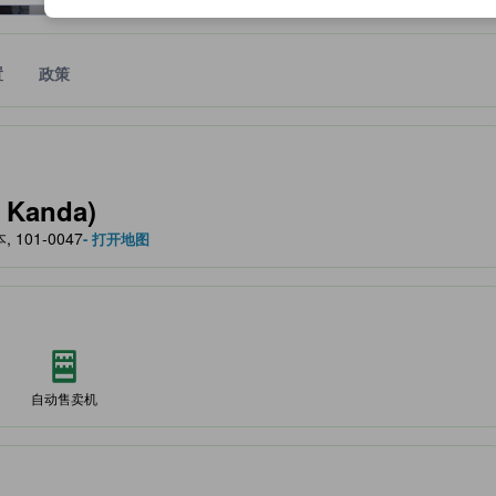
置
政策
作为住宿舒适度、设施服务等方面的水平参考。
 Kanda)
, 101-0047
- 打开地图
自动售卖机