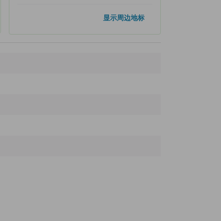
热门地标
显示周边地标
银座
2.3公里
上野公园
2.6公里
浅草
3.3公里
浅草寺
3.5公里
东京晴空塔
4.2公里
距离最近的地标
Outlet Shoes Mate
90米
Satakeinari Shrine
110米
Kanda Subway Station
110米
Kanda Shusse Fudoson
250米
Chuo Dori
310米