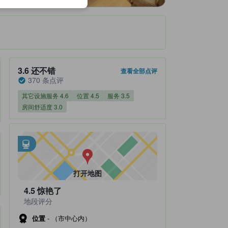
住客评分 3.6，满分 5 还不错 370 条点评
3.6
还不错
查看全部点评
370 条点评
其它设施服务 4.6
位置 4.5
服务 3.5
房间舒适度 3.0
邻近交通
tooltip
•
距Kanda Subway Station不到0.11公里
•
距地下铁-淡路町站不到0.37公里
打开地图
4.5
惊艳了
地段评分
位置
-
（市中心内）