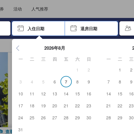
住后才能顺利提交，从而确保了点评的真实性及可靠性，也有助于用户作出更
选择您的语言
选择您的币种
券
活动
人气推荐
击 Enter 键以选择
入住日期
退房日期
按 Enter 键开始浏览日期选择器。使用箭头键浏览入住和退房
2026年8月
一
二
三
四
五
六
日
一
二
三
1
2
1
2
3
4
5
6
7
8
9
7
8
9
10
11
12
13
14
15
16
14
15
16
17
18
19
20
21
22
23
21
22
23
24
25
26
27
28
29
30
28
29
30
31
查看全部图片