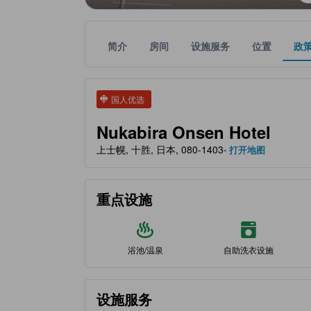
简介
房间
设施服务
位置
政
tooltip
金色星星表示的等级信息由合作第三方平台提供，仅
tooltip
国人优选
Nukabira Onsen Hotel
上士幌, 十胜, 日本, 080-1403
- 打开地图
重点设施
浴池/温泉
自助洗衣设施
设施服务