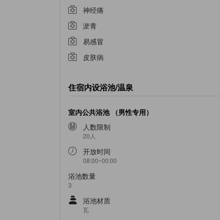
神经痛
淤青
易感冒
皮肤病
住宿内设浴池/温泉
室内公共浴池 （男性专用）
人数限制
20人
开放时间
08:00~00:00
浴池数量
3
浴池材质
瓦