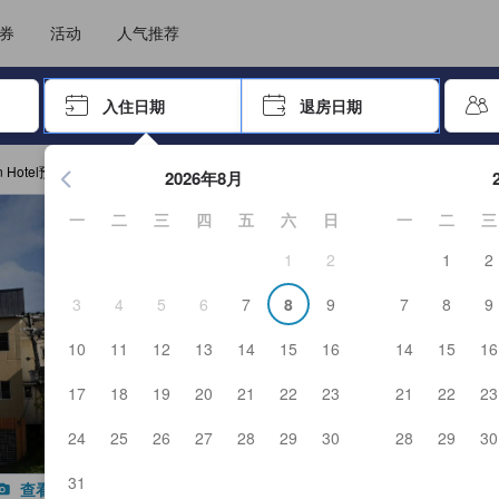
选择您的语言
选择您的币种
券
活动
人气推荐
击 Enter 键以选择
入住日期
退房日期
按 Enter 键开始浏览日期选择器。使用箭头键浏览入住和退房
n Hotel预订
2026年8月
一
二
三
四
五
六
日
一
二
三
1
2
1
2
3
4
5
6
7
8
9
7
8
9
10
11
12
13
14
15
16
14
15
16
17
18
19
20
21
22
23
21
22
23
24
25
26
27
28
29
30
28
29
30
31
查看全部图片