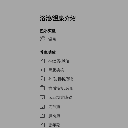
浴池/温泉介绍
热水类型
温泉
养生功效
神经痛/风湿
胃肠疾病
外伤/骨折/烫伤
病后恢复/减压
运动功能障碍
关节痛
肌肉痛
更年期