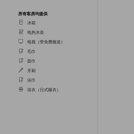
所有客房均提供
冰箱
电热水壶
电视（带免费频道）
毛巾
面巾
牙刷
浴巾
浴衣（日式睡衣）