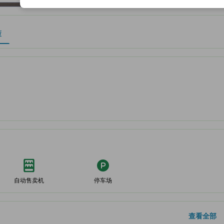
策
作为住宿舒适度、设施服务等方面的水平参考。
自动售卖机
停车场
查看全部