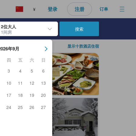
登录
注册
订单
¥
2位大人
搜索
1间房
日期。使用 Enter 键选择日期后，入住日期将被选择。重复相同操作以
显示十胜酒店住宿
2026年9月
四
五
六
日
3
4
5
6
10
11
12
13
17
18
19
20
24
25
26
27