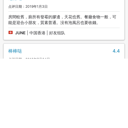
(1)大人：中学生以上/儿童A：小学生/儿童B：3岁起的学龄前儿
点评日期：2019年1月3日
童/儿童D：2岁以下(不占床幼儿)
房間較舊，廁所有發霉的膠邊，天花也舊。餐廳食物一般，可
(2)有0～2周岁幼儿同行时，请事先告知酒店幼儿人数与年龄。
能是迎合小朋友，質素普通。没有泡風呂也要收錢。
JUNE
|
中国香港 | 好友组队
(3)西馆、东馆的客房，最多可入住3位大人。
【床的尺寸】
棒棒哒
4.4
西馆：1张床(2850mm x 2050mm)
点评日期：2018年7月24日
东馆：1张床(2850mm x 2050mm)
小朋友玩的很開心
北馆：4床房：(970mm x 1950mm)+简易床(1000mm x
wu
|
中国台湾 | 好友组队
1900mm)
主馆：
还不错
3.6
点评日期：2018年7月23日
行政房：(1400mm x 2030mm)+简易床(950mm x 2000mm)
櫃臺人員有會講中文的服務人員溝通沒問題,但住宿那棟沒有電
高级房：(1200mm x 2060mm)+简易床(950mm x 2000mm)
梯要自己扛行李,很累.這樂園較適合小朋友玩大朋友的設施少且