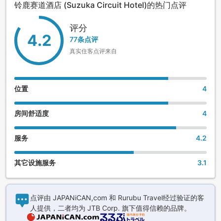
铃鹿赛道酒店 (Suzuka Circuit Hotel)的热门点评
客房。
②北馆：以赛车为设计主题的客房。
评分
4.2
77条点评
③主馆：设有双人双床房、复式房，舒适便捷的度假风格客
真实住客点评来自
房。
【餐厅】
位置
4
用地内的“S-Plaza”餐厅栋内，共有2家个性十足的餐厅，可享
用美味料理。
房间舒适度
4
①天然食材自助餐厅“SORA-TABEYO”
服务
4.2
在本自助餐厅，提供新鲜出炉的正宗日式、西式、中式料理，
以及多种甜点，请您享用。
其它设施服务
3.1
早餐、午餐、晚餐，均提供自助餐。
※仅晚餐的自助餐时段，规定有开始时间。可选择17:30、或
点评由 JAPANiCAN,com 和 Rurubu Travel经过验证的客
19:15开始用餐。
人提供，二者均为 JTB Corp. 旗下值得信赖的品牌。