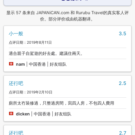
※自助早餐时段，设有以三重县特产烹制的料理专区。
显示 57 条来自 JAPANiCAN.com 和 Rurubu Travel的真实客人评
②娱乐型烧烤餐厅&酒吧“SHUN”
价。部分评价或由机器翻译。
烧烤餐厅提供特别的料理，可与家人、朋友一起庆祝纪念日或
节庆日等。
小一般
3.5
点评日期：2019年8月11日
开始用餐时间:18:00开始 / 18:30开始 / 19:30开始，可自由选
择其一。
適合親子自駕遊的好去處。建議住兩天。
※但旺季只有两个用餐时间，可选择17:30，或19:30开始用
nam
|
中国香港 | 好友组队
餐。
【为住宿客人提供的特别优惠】
还行吧
2.5
・2天内停车免费。
点评日期：2019年2月10日
廁所太冇裝修過，只整過房間，寫四人房，不包四人費用
・可在2天内，免费进入并设的主题公园“MOTOPIA”游玩。
dicken
|
中国香港 | 好友组队
・可免费连接Wi-Fi上网。
【住宿相关注意事项】
还行吧
2.7