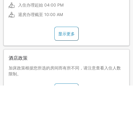
入住办理起始
04:00 PM
退房办理截至
10:00 AM
显示更多
酒店政策
加床政策根据您所选的房间而有所不同，请注意查看入住人数
限制。
显示更多
关于新白河Casa酒店 (Casa Hotel Shinshirakawa)
从JR新白河站步行2分钟即至。客房注重舒眠环境，所有客房配
置席梦思床。各种租赁用品齐全，全馆可免费连接Wi-Fi上网。