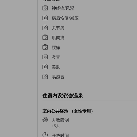
神经痛/风湿
病后恢复/减压
关节痛
肌肉痛
腰痛
淤青
美肤
易感冒
住宿内设浴池/温泉
室内公共浴池 （女性专用）
人数限制
15人
开放时间