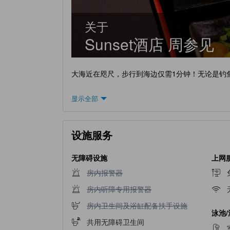
关于
Sunset酒店 周参见
大海近在咫尺，步行到海边仅需1分钟！无论是钓
显示全部
设施服务
无障碍设施
上网
不提供房内报警器
房内报警器
不提供房内听障专用报警器
房内听障专用报警器
不提供房内卫生间及浴缸配备扶手设施
房内卫生间及浴缸配备扶手设施
泳池
共用无障碍卫生间