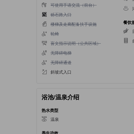
不提供可使用手语交流（前台）
可使用手语交流（前台）
不提供砾石路入口
砾石路入口
餐饮
不提供楼梯及走廊配备扶手设施
楼梯及走廊配备扶手设施
不提供轮椅
轮椅
不提供盲文指示说明（公共区域）
盲文指示说明（公共区域）
不提供无障碍电梯
无障碍电梯
不提供无障碍通道
无障碍通道
斜坡式入口
浴池/温泉介绍
热水类型
温泉
养生功效