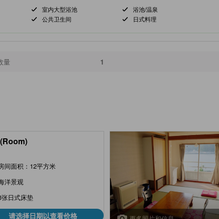
室内大型浴池
浴池/温泉
公共卫生间
日式料理
数量
1
间
(Room)
房间面积：12平方米
海洋景观
3张日式床垫
请选择日期以查看价格
更多照片和信息