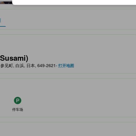
策
作为住宿舒适度、设施服务等方面的水平参考。
Susami)
n, 周参见町, 白浜, 日本, 649-2621
- 打开地图
停车场