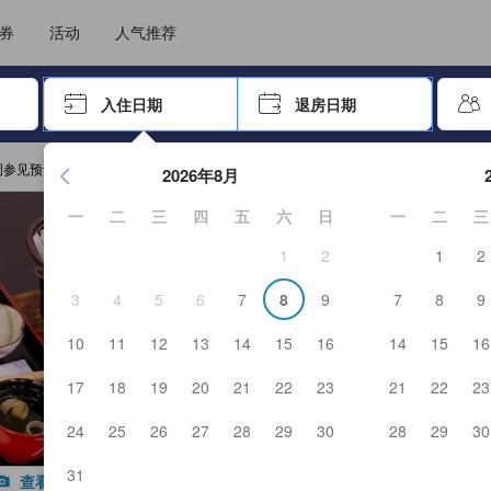
选择您的语言
选择您的币种
券
活动
人气推荐
击 Enter 键以选择
入住日期
退房日期
按 Enter 键开始浏览日期选择器。使用箭头键浏览入住和退房
 周参见预订
2026年8月
一
二
三
四
五
六
日
一
二
三
1
2
1
2
3
4
5
6
7
8
9
7
8
9
10
11
12
13
14
15
16
14
15
16
17
18
19
20
21
22
23
21
22
23
24
25
26
27
28
29
30
28
29
30
31
查看全部图片