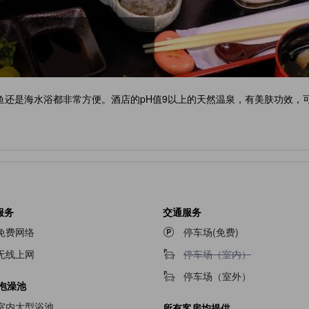
鱼还是海水浴都非常方便。酒店的pH值9以上的天然温泉，有美肤功效，
服务
交通服务
免费网络
停车场(免费)
不提供停车场（室内）
无线上网
停车场（室内）
停车场（室外）
/泡澡池
室内大型浴池
所有客房均提供