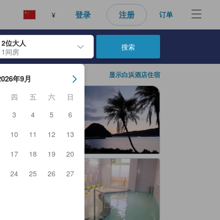
登录
注册
订单
¥
2位大人
搜索
1间房
日期。使用 Enter 键选择日期后，入住日期将被选择。重复相同操作以
显示白浜酒店住宿
2026年9月
四
五
六
日
3
4
5
6
10
11
12
13
17
18
19
20
24
25
26
27