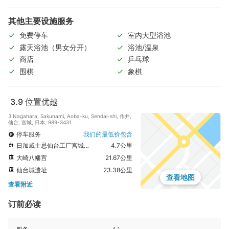
其他主要设施服务
免费停车
室内大型浴池
露天浴池（男女分开）
浴池/温泉
商店
乒乓球
围棋
象棋
3.9
位置优越
3 Nagahara, Sakunami, Aoba-ku, Sendai-shi, 作并,
仙台, 宫城, 日本, 989-3431
停车服务
我们的最低价包含
日加威士忌仙台工厂宫城峡蒸馏所
4.7公里
大崎八幡宫
21.67公里
仙台城遗址
23.38公里
查看地图
查看附近
订前必读