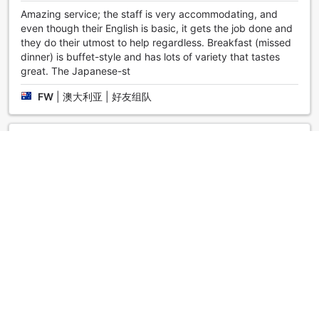
Amazing service; the staff is very accommodating, and
even though their English is basic, it gets the job done and
they do their utmost to help regardless. Breakfast (missed
dinner) is buffet-style and has lots of variety that tastes
great. The Japanese-st
FW
|
澳大利亚 | 好友组队
棒棒哒
4.2
点评日期：2018年10月31日
We were there to catch the autumn leaves. It is good to sit
in the lounge and view koyo with free flow of snacks and
drinks. The dinner, although buffet style, is fantastic. We
discovered many guests were repeat customers who were
there to enjoy the exc
Rebecca
|
新加坡 | 好友组队
惊艳了
4.9