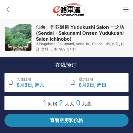
仙台・作並温泉 Yudukushi Salon 一之坊
(Sendai・Sakunami Onsen Yudukushi
Salon Ichinobo)
3 Nagahara, Sakunami, Aoba-ku, Sendai-shi, 作并, 仙
台, 宫城, 日本, 989-3431
在线预订
入住日期
退房日期
8月8日, 周六
8月9日, 周日
1
2
0
间房
大人
儿童
查看空房和价格