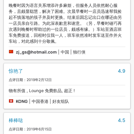
晚餐时因为语言关系增添许多麻烦，但服务人员依然耐心服
务，且颇显聪慧，解决了困难。次晨早餐时一店员迅速帮我捡
起不慎落地的筷子并及时更换。结束后因忘记出口在哪还由另
一店员亲自引路。为此深表歉意和谢意。（另，早餐时碰巧再
次遇到晚餐时帮助过的一位店员，颇感有缘。）车站至酒店班
车免费接送，回程时仅我一人，班车依然准时发车送至作并火
车站，对此感到十分敬佩。
zj_gs@hotmail.com
|
中国 | 独行侠
惊艳了
4.9
点评日期：2019年2月12日
物有所值 , Lounge 免費飲品, 超正 !
KONG
|
中国香港 | 好友组队
棒棒哒
4.5
点评日期：2019年6月15日