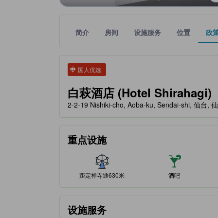
简介
房间
设施服务
位置
政
tooltip
金色星星表示的等级信息由合作第三方平台提供，仅
tooltip
国人优选
白萩酒店 (Hotel Shirahagi)
2-2-19 Nishiki-cho, Aoba-ku, Sendai-shi, 仙台,
重点设施
距定禅寺通630米
酒吧
设施服务