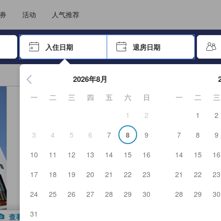
选择您的语言
选择您的币种
券
活动
人气推荐
击 Enter 键以选择
入住日期
退房日期
按 Enter 键开始浏览日期选择器。使用箭头键浏览入住和退房
2026年8月
一
二
三
四
五
六
日
一
二
三
1
2
1
2
3
4
5
6
7
8
9
7
8
9
10
11
12
13
14
15
16
14
15
16
17
18
19
20
21
22
23
21
22
23
24
25
26
27
28
29
30
28
29
30
31
查看全部图片