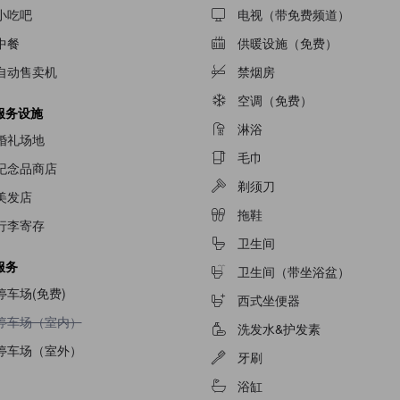
小吃吧
电视（带免费频道）
中餐
供暖设施（免费）
自动售卖机
禁烟房
空调（免费）
服务设施
淋浴
婚礼场地
毛巾
纪念品商店
剃须刀
美发店
拖鞋
行李寄存
卫生间
服务
卫生间（带坐浴盆）
停车场(免费)
西式坐便器
不提供停车场（室内）
停车场（室内）
洗发水&护发素
停车场（室外）
牙刷
浴缸