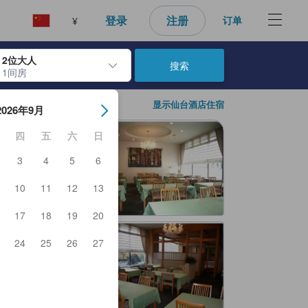
登录
注册
订单
¥
2位大人
搜索
1间房
日期。使用 Enter 键选择日期后，入住日期将被选择。重复相同操作以
显示仙台酒店住宿
2026年9月
四
五
六
日
3
4
5
6
10
11
12
13
17
18
19
20
24
25
26
27