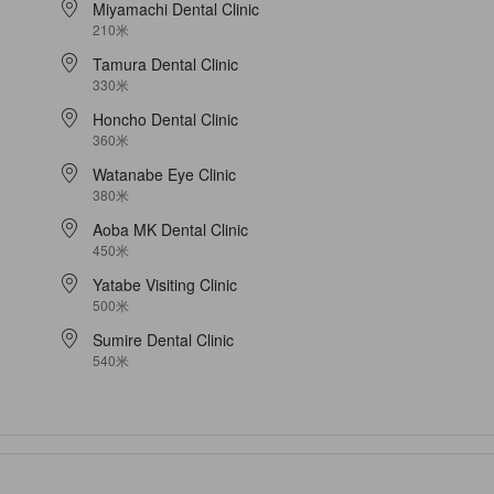
Miyamachi Dental Clinic
210米
Tamura Dental Clinic
330米
Honcho Dental Clinic
360米
Watanabe Eye Clinic
380米
Aoba MK Dental Clinic
450米
Yatabe Visiting Clinic
500米
Sumire Dental Clinic
540米