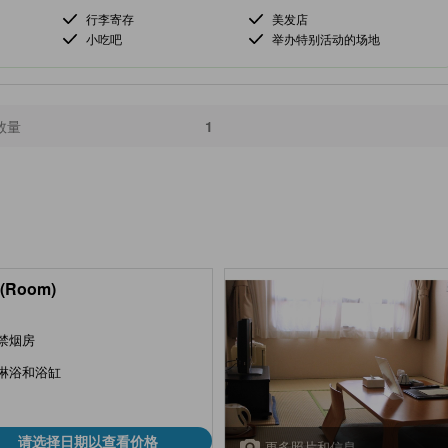
行李寄存
美发店
小吃吧
举办特别活动的场地
数量
1
(Room)
禁烟房
淋浴和浴缸
请选择日期以查看价格
更多照片和信息