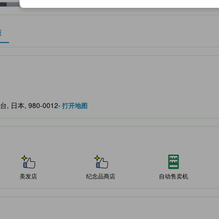
策
作为住宿舒适度、设施服务等方面的水平参考。
 仙台, 日本, 980-0012
- 打开地图
美发店
纪念品商店
自动售卖机