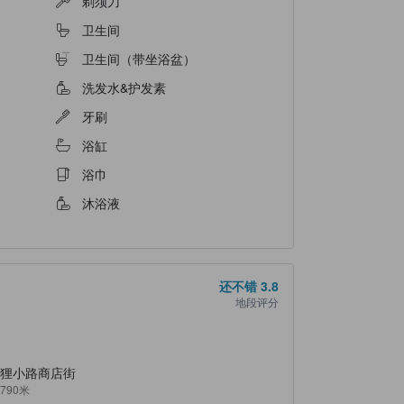
剃须刀
卫生间
卫生间（带坐浴盆）
洗发水&护发素
牙刷
浴缸
浴巾
沐浴液
还不错
3.8
地段评分
狸小路商店街
790米