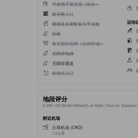
不提供可使用手语交流（前台）
可使用手语交流（前台）
不提供砾石路入口
砾石路入口
运动
不提供楼梯及走廊配备扶手设施
楼梯及走廊配备扶手设施
不提供轮椅
轮椅
不提供盲文指示说明（公共区域）
盲文指示说明（公共区域）
不提供无障碍电梯
无障碍电梯
无障碍通道
不提供斜坡式入口
斜坡式入口
地段评分
5-289-103 Minami 8(hachi)-Jo Nishi, Chuo-ku, Sappor
附近机场
丘珠机场 (OKD)
7.2公里