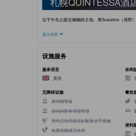
札幌QUINTESSA酒
位于中岛公园北侧幽静之地。离Susukino（薄
显示全部
设施服务
服务语言
休闲
英语
无障碍设施
餐饮
不提供房内报警器
房内报警器
不提供房内听障专用报警器
房内听障专用报警器
不提供房内卫生间及浴缸配备扶手设施
房内卫生间及浴缸配备扶手设施
便利
不提供共用无障碍卫生间
共用无障碍卫生间