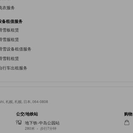
洗衣服务
设备租借服务
滑雪板租赁
滑雪服租赁
滑雪设备租借服务
滑雪鞋租赁
自行车出租服务
o-shi, 札幌, 札幌, 日本, 064-0808
公交/地铁站
购物
地下铁-中岛公园站
280米
步行7分钟