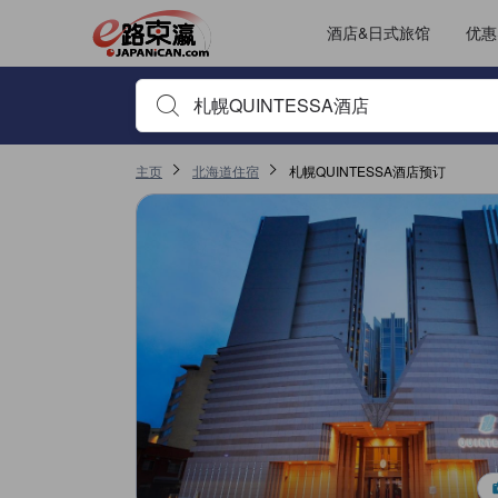
JAPANiCAN上的点评均来自于真实用户，个人评价在完成预订和入
tooltip
更多详情
房间舒适度评分 4.2，满分 5，是札幌的高分
其它设施服务评分 4，满分 5，是札幌的高分
位置评分 3.8，满分 5，是札幌的高分
服务评分 3.8，满分 5，是札幌的高分
酒店&日式旅馆
优惠
输入住宿名或关键词以搜索，使用箭头或 tab 键以移动，点
主页
北海道住宿
札幌QUINTESSA酒店预订