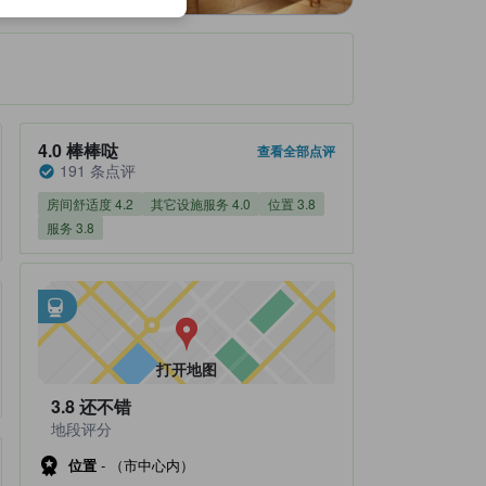
住客评分 4.0，满分 5 棒棒哒 191 条点评
4.0
棒棒哒
查看全部点评
191 条点评
房间舒适度 4.2
其它设施服务 4.0
位置 3.8
服务 3.8
邻近交通
tooltip
•
距地下铁-中岛公园站不到0.28公里
•
距Shiseikan Elementary School Station不到0.62公里
打开地图
3.8
还不错
地段评分
位置
-
（市中心内）