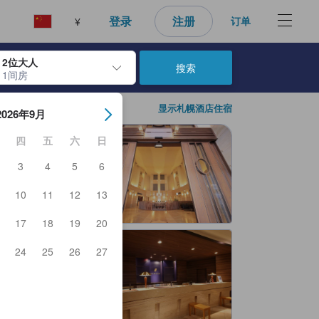
好的预订选择。
登录
注册
订单
¥
2位大人
搜索
1间房
日期。使用 Enter 键选择日期后，入住日期将被选择。重复相同操作以
显示札幌酒店住宿
2026年9月
四
五
六
日
3
4
5
6
10
11
12
13
17
18
19
20
24
25
26
27