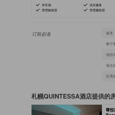
停车场
洗衣服务
滑雪板租赁
滑雪服租赁
订前必读
服务
餐厅
地段
最近
距离
札幌QUINTESSA酒店
提供的
尊悦双
Roo