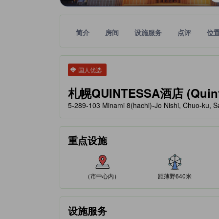
简介
房间
设施服务
点评
位
tooltip
金色星星表示的等级信息由合作第三方平台提供，仅
tooltip
国人优选
札幌QUINTESSA酒店 (Quintes
5-289-103 Minami 8(hachi)-Jo Nishi, Chuo-ku
重点设施
（市中心内）
距薄野640米
设施服务