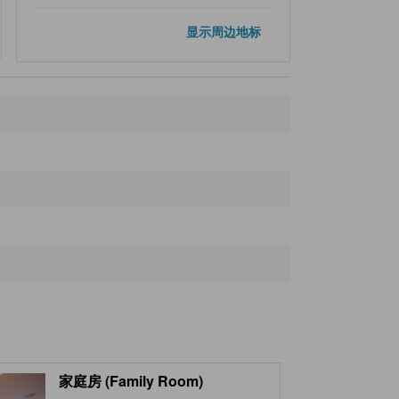
热门地标
显示周边地标
薄野
640米
狸小路商店街
790米
大通公园
1.2公里
札幌电视塔
1.3公里
钟楼
1.4公里
距离最近的地标
Zepp Sapporo
130米
Sōsei River
210米
Suitengu
260米
地下铁-中岛公园站
280米
Toyokawa Inari Sapporo Betsuin
300米
家庭房 (Family Room)