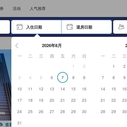
住后才能顺利提交，从而确保了点评的真实性及可靠性，也有助于用户作出更
选择您的语言
选择您的币种
券
活动
人气推荐
击 Enter 键以选择
入住日期
退房日期
按 Enter 键开始浏览日期选择器。使用箭头键浏览入住和退房
2026年8月
一
二
三
四
五
六
日
一
二
三
1
2
1
2
3
4
5
6
7
8
9
7
8
9
10
11
12
13
14
15
16
14
15
16
17
18
19
20
21
22
23
21
22
23
24
25
26
27
28
29
30
28
29
30
31
查看全部图片