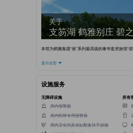
关于
支笏湖 鹤雅别庄 碧
本馆为鹤雅集团“座”系列最高级的奢华套房旅馆“
显示全部
设施服务
无障碍设施
所有
不提供房内报警器
房内报警器
不提供房内听障专用报警器
房内听障专用报警器
不提供房内卫生间及浴缸配备扶手设施
房内卫生间及浴缸配备扶手设施