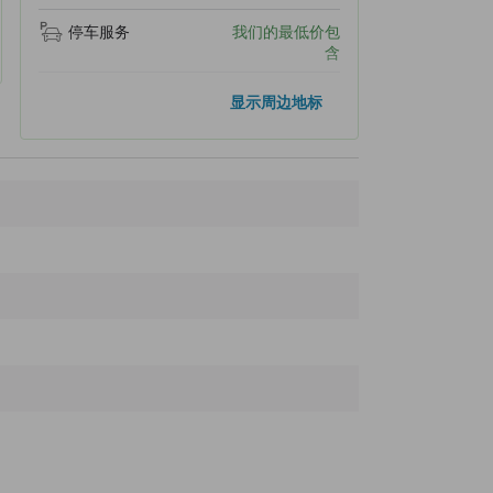
停车服务
我们的最低价包
含
热门地标
显示周边地标
藻岩山
28.3公里
薄野
31.5公里
狸小路商店街
31.7公里
大通公园
32.0公里
札幌电视塔
32.1公里
距离最近的地标
Shikotsu Lake tsuruga resort spa Mizunouta
170米
Shikotsuko Onsen
180米
Lake Shikotsuko Visitor Center
260米
Miyagase Lakeside Park
320米
Shikotsu Lake Glass boat for sightseeing on the lake
340米