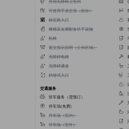
不提供共用无障碍卫生间
共用无障碍卫生间
不提供可使用手语交流（前台）
可使用手语交流（前台）
不提供砾石路入口
砾石路入口
不提供楼梯及走廊配备扶手设施
楼梯及走廊配备扶手设施
不提供轮椅
轮椅
不提供盲文指示说明（公共区域）
盲文指示说明（公共区域）
不提供无障碍电梯
无障碍电梯
不提供无障碍通道
无障碍通道
不提供斜坡式入口
斜坡式入口
交通服务
班车服务（需预订）
停车场(免费)
不提供停车场（室内）
停车场（室内）
不提供停车场（室外）
停车场（室外）