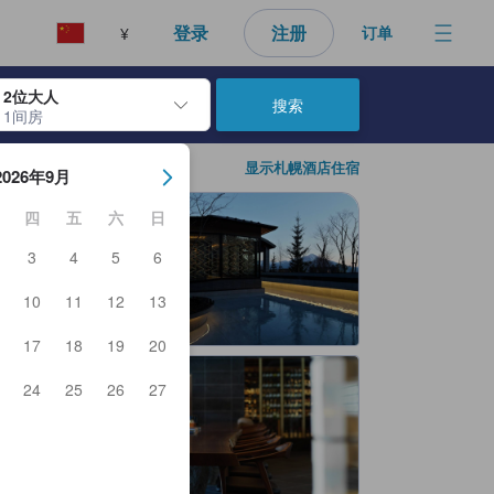
好的预订选择。
登录
注册
订单
¥
2位大人
搜索
1间房
日期。使用 Enter 键选择日期后，入住日期将被选择。重复相同操作以
显示札幌酒店住宿
2026年9月
四
五
六
日
3
4
5
6
10
11
12
13
17
18
19
20
24
25
26
27