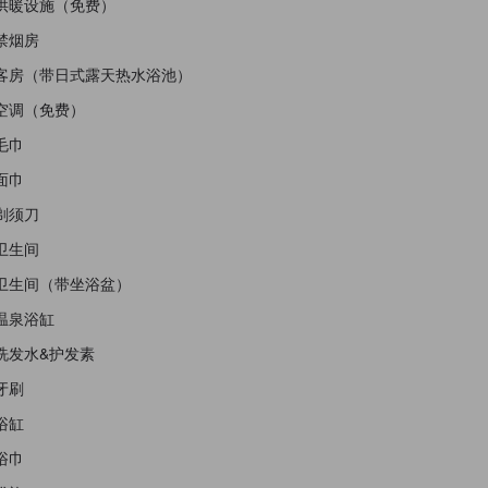
供暖设施（免费）
禁烟房
客房（带日式露天热水浴池）
空调（免费）
毛巾
面巾
剃须刀
卫生间
卫生间（带坐浴盆）
温泉浴缸
洗发水&护发素
牙刷
浴缸
浴巾