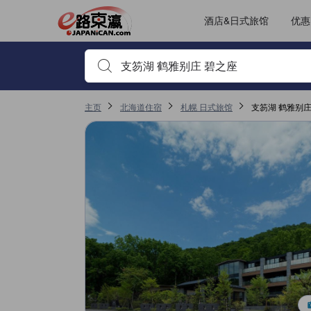
JAPANiCAN上的点评均来自于真实用户，个人评价在完成预订和入
tooltip
更多详情
房间舒适度评分 5，满分 5，是札幌的高分
服务评分 5，满分 5，是札幌的高分
位置评分 4，满分 5，是札幌的高分
其它设施服务评分 4，满分 5，是札幌的高分
酒店&日式旅馆
优惠
输入住宿名或关键词以搜索，使用箭头或 tab 键以移动，点
主页
北海道住宿
札幌 日式旅馆
支笏湖 鹤雅别庄