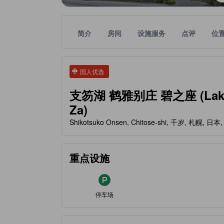
简介
房间
设施服务
点评
位
tooltip
金色星星表示的等级信息由合作第三方平台提供，仅
tooltip
国人优选
支笏湖 鹤雅别庄 碧之座 (Lake Sh
Za)
Shikotsuko Onsen, Chitose-shi, 千岁, 札幌, 日本,
重点设施
停车场