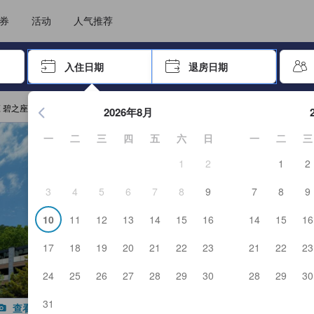
住后才能顺利提交，从而确保了点评的真实性及可靠性，也有助于用户作出更
选择您的语言
选择您的币种
券
活动
人气推荐
击 Enter 键以选择
入住日期
退房日期
按 Enter 键开始浏览日期选择器。使用箭头键浏览入住和退房
 碧之座预订
2026年8月
一
二
三
四
五
六
日
一
二
三
1
2
1
2
3
4
5
6
7
8
9
7
8
9
10
11
12
13
14
15
16
14
15
16
17
18
19
20
21
22
23
21
22
23
24
25
26
27
28
29
30
28
29
30
31
查看全部图片