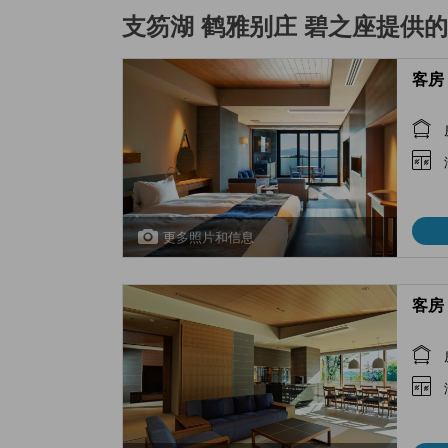
支笏湖 鹤雅别庄 碧之座
提供的
客房 
更多照片和信息
客房 