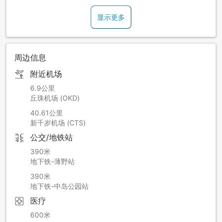
请见谅。
显示更多
停电期间，不能使用照明、插座、电视、冰箱、互联网。冷暖
气设备也暂停使用。另外，将停止供水，电梯也暂停使用。
周边信息
附近机场
6.9公里
丘珠机场 (OKD)
40.61公里
新千岁机场 (CTS)
公交/地铁站
390米
地下铁-薄野站
390米
地下铁-中岛公园站
医疗
600米