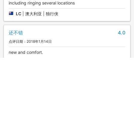
including ringing several locations
LC
|
澳大利亚 | 独行侠
还不错
4.0
点评日期：2018年1月14日
new and comfort.
Ben
|
泰国 | 好友组队
还不错
3.6
点评日期：2018年1月14日
clean and new room. comfort bed and bathroom.
Housekeeping should improve coz someday he or she
forgot to put or change some amenities in room. Not all
staff can speak English.
Ben
|
泰国 | 好友组队