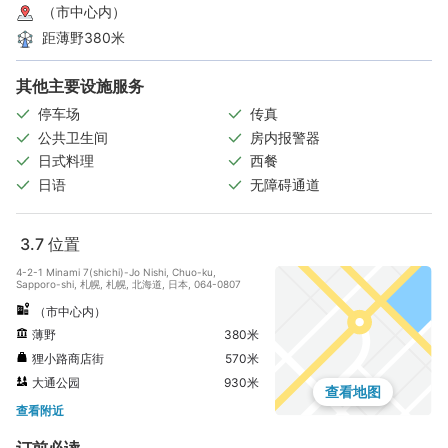
（市中心内）
距薄野380米
其他主要设施服务
停车场
传真
公共卫生间
房内报警器
日式料理
西餐
日语
无障碍通道
3.7
位置
4-2-1 Minami 7(shichi)-Jo Nishi, Chuo-ku,
Sapporo-shi, 札幌, 札幌, 北海道, 日本, 064-0807
（市中心内）
薄野
380米
狸小路商店街
570米
大通公园
930米
查看地图
查看附近
订前必读