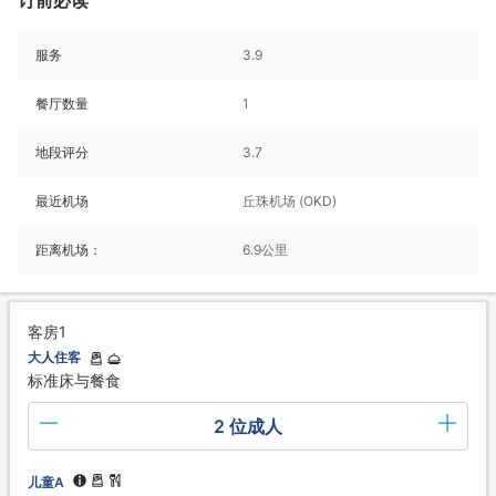
服务
3.9
餐厅数量
1
地段评分
3.7
最近机场
丘珠机场 (OKD)
距离机场：
6.9公里
客房1
大人住客
标准床与餐食
2 位成人
儿童A