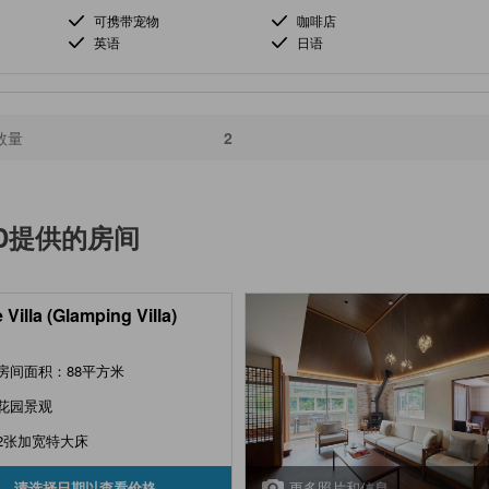
可携带宠物
咖啡店
英语
日语
数量
2
D
提供的房间
 Villa (Glamping Villa)
房间面积：88平方米
花园景观
2张加宽特大床
更多照片和信息
请选择日期以查看价格