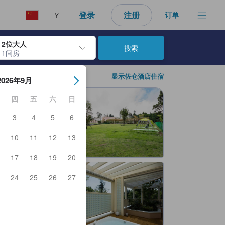
登录
注册
订单
¥
2位大人
搜索
1间房
日期。使用 Enter 键选择日期后，入住日期将被选择。重复相同操作以
显示佐仓酒店住宿
2026年9月
四
五
六
日
3
4
5
6
10
11
12
13
17
18
19
20
24
25
26
27