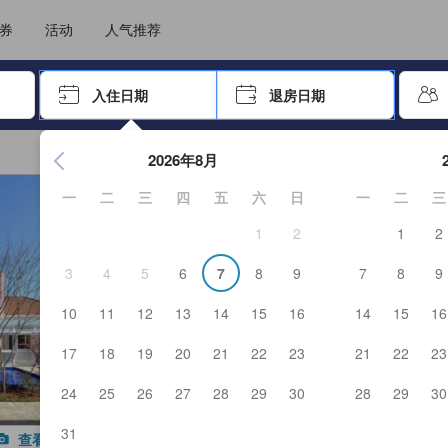
选择您的语言
选择您的币种
券
活动
人气推荐
击 Enter 键以选择
入住日期
退房日期
按 Enter 键开始浏览日期选择器。使用箭头键浏览入住和退房
2026年8月
一
二
三
四
五
六
日
一
二
三
1
2
1
2
3
4
5
6
7
8
9
7
8
9
10
11
12
13
14
15
16
14
15
16
17
18
19
20
21
22
23
21
22
23
24
25
26
27
28
29
30
28
29
30
31
查看全部图片