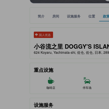
简介
房间
设施服务
位置
政
tooltip
金色星星表示的等级信息由合作第三方平台提供，仅
tooltip
国人优选
小谷流之里 DOGGY'S ISLAND (
624 Koyaru, Yachimata-shi, 佐仓, 佐仓, 日本, 28
重点设施
咖啡店
停车场
设施服务