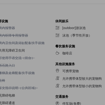
碍设施
休闲娱乐
不提供房内报警器
房内报警器
[outdoor]游泳池
不提供房内听障专用报警器
房内听障专用报警器
泳池（季节性开放）
不提供房内卫生间及浴缸配备扶手设施
房内卫生间及浴缸配备扶手设施
餐饮服务设施
共用无障碍卫生间
咖啡店
不提供可使用手语交流（前台）
可使用手语交流（前台）
其他设施服务
不提供砾石路入口
砾石路入口
可携带宠物
不提供楼梯及走廊配备扶手设施
楼梯及走廊配备扶手设施
允许携带体型较大的宠物狗
不提供轮椅
轮椅
允许携带体型较小的宠物狗
不提供盲文指示说明（公共区域）
盲文指示说明（公共区域）
无障碍电梯
交通服务
无障碍通道
停车场(免费)