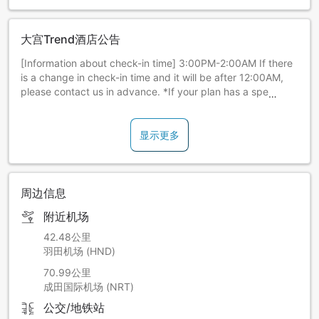
大宫Trend酒店公告
[Information about check-in time] 3:00PM-2:00AM If there
is a change in check-in time and it will be after 12:00AM,
please contact us in advance. *If your plan has a specified
check-in time, that time will take priority.
[Front reception hours] The reception is open from 5:00AM
to 2:00AM. *we would still be in the office for any cases of
显示更多
emergency between 2:00AM to 5:00AM
周边信息
附近机场
42.48公里
羽田机场 (HND)
70.99公里
成田国际机场 (NRT)
公交/地铁站