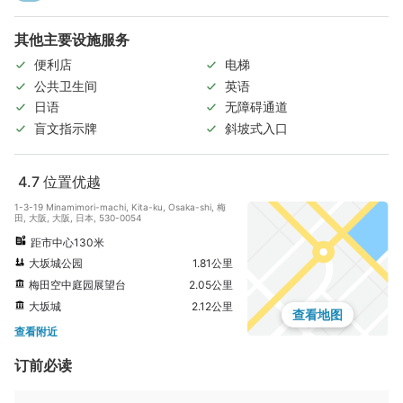
其他主要设施服务
便利店
电梯
公共卫生间
英语
日语
无障碍通道
盲文指示牌
斜坡式入口
4.7
位置优越
1-3-19 Minamimori-machi, Kita-ku, Osaka-shi, 梅
田, 大阪, 大阪, 日本, 530-0054
距市中心130米
大坂城公园
1.81公里
梅田空中庭园展望台
2.05公里
大坂城
2.12公里
查看地图
查看附近
订前必读