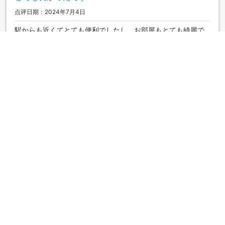
点评日期：2024年7月4日
駅からも近くてとても便利でしたし、お部屋もとても綺麗で
居心地良くゆっくり滞在する事が出来、とても良かったで
す。ありがとうございました。
|
好友组队
想像以上に良かったです。
5.0
点评日期：2019年10月7日
新しいホテルで、デラックスツインは浴室に洗い場が有り
トイレも別と言うことで １人だけど こちらを選びまし
た。 お部屋も広かって綺麗で快適！ スタッフの方も細やかな
サービスでとても良かったです。 次回も是非利用したいと思
いました。
|
独行侠
显示更多点评