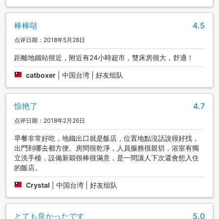
棒棒哒
4.5
点评日期：2018年5月28日
距離地鐵站很近，附近有24小時超市，雙床房很大，舒適！
catboxer
|
中国台湾 | 好友组队
惊艳了
4.7
点评日期：2018年2月26日
早餐非常好吃，地鐵出口就是飯店，位置地點沒話說很好找，
出門到哪去都方便。房間很乾淨，人員服務很親切，浴室有獨
立洗手檯，設備新穎很棒很滿意，是一間讓人下次還會想入住
的飯店。
Crystal
|
中国台湾 | 好友组队
とても良かったです
5.0