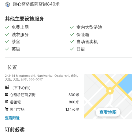
距心斋桥筋商店街840米
其他主要设施服务
免费上网
室内大型浴池
洗衣服务
保险箱
茶室
自动售卖机
英语
日语
位置
2-2-14 Minatomachi, Naniwa-ku, Osaka-shi, 难波,
大阪, 大阪, 日本, 556-0017
（市中心内）
心斋桥筋商店街
830米
道顿堀
860米
黑门市场
1.14公里
查看地图
查看附近
订前必读