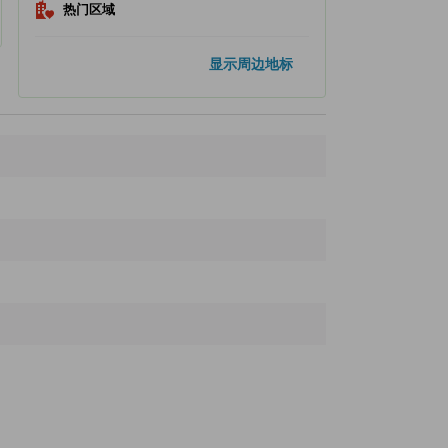
热门区域
热门地标
显示周边地标
黑门市场
210米
道顿堀
390米
心斋桥筋商店街
800米
通天塔
1.5公里
大阪南区(难波)
1.6公里
距离最近的地标
full chicken
120米
Gyokuseiya
130米
Kintetsu-Nippombashi Station
150米
地下铁-日本桥站
160米
Ichibirian, Namba
160米