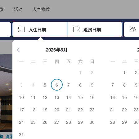
住后才能顺利提交，从而确保了点评的真实性及可靠性，也有助于用户作出更
选择您的语言
选择您的币种
券
活动
人气推荐
击 Enter 键以选择
入住日期
退房日期
按 Enter 键开始浏览日期选择器。使用箭头键浏览入住和退房
2026年8月
一
二
三
四
五
六
日
一
二
三
1
2
1
2
3
4
5
6
7
8
9
7
8
9
10
11
12
13
14
15
16
14
15
16
17
18
19
20
21
22
23
21
22
23
24
25
26
27
28
29
30
28
29
30
31
查看全部图片