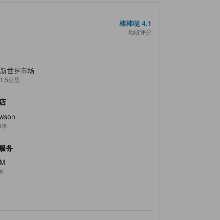
棒棒哒
4.1
地段评分
新世界市场
1.5公里
店
wson
0米
服务
TM
米