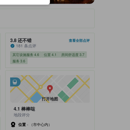
住客评分 3.8，满分 5 还不错 181 条点评
3.8
还不错
查看全部点评
181 条点评
其它设施服务 4.6
位置 4.1
房间舒适度 3.7
服务 3.6
邻近交通
tooltip
•
距Kintetsu-Nippombashi Station不到0.15公里
•
距地下铁-日本桥站不到0.16公里
打开地图
4.1
棒棒哒
地段评分
位置
-
（市中心内）