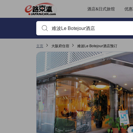
JAPANiCAN上的点评均来自于真实用户，个人评价在完成预订和入
tooltip
更多详情
其它设施服务评分 4.6，满分 5，是大阪的高分
位置评分 4.1，满分 5，是大阪的高分
房间舒适度评分 3.7，满分 5，是大阪的高分
服务评分 3.6，满分 5，是大阪的高分
已跳转至点评页 1
已跳转至点评页 1
酒店&日式旅馆
优惠
输入住宿名或关键词以搜索，使用箭头或 tab 键以移动，点
主页
大阪府住宿
难波Le Botejour酒店预订