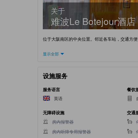
关于
难波Le Botejour酒店
位于大阪南区的中央位置。邻近各车站，交通方便
显示全部
设施服务
服务语言
餐饮
英语
无障碍设施
交通
不提供房内报警器
房内报警器
不提供房内听障专用报警器
房内听障专用报警器