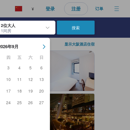
好的预订选择。
登录
注册
订单
¥
2位大人
搜索
1间房
日期。使用 Enter 键选择日期后，入住日期将被选择。重复相同操作以
显示大阪酒店住宿
2026年9月
四
五
六
日
3
4
5
6
10
11
12
13
17
18
19
20
24
25
26
27