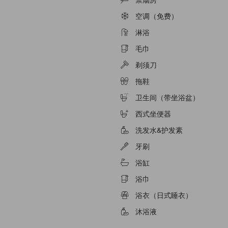
空调（免费）
淋浴
毛巾
剃须刀
拖鞋
卫生间（带坐浴盆）
西式坐便器
洗发水&护发素
牙刷
浴缸
浴巾
浴衣（日式睡衣）
沐浴液