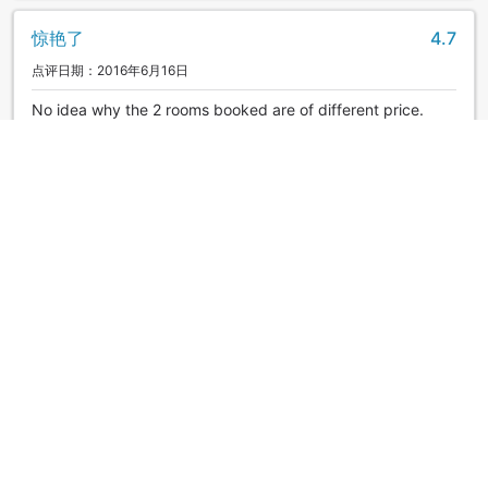
惊艳了
4.7
点评日期：2016年6月16日
No idea why the 2 rooms booked are of different price.
Thought it was the different menu for diner, but they turned
out to be the same. The hotel should identify the difference
of the two room types.
Joanna
|
中国香港 | 好友组队
棒棒哒
4.2
点评日期：2016年2月27日
Breathtaking view. Personalised service. Very beautifully
designed hotel
Bb
|
中国香港 | 好友组队
惊艳了
5.0