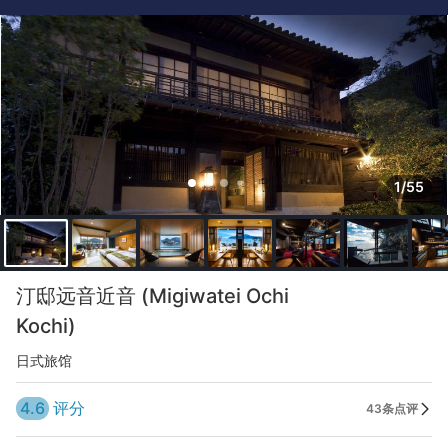
1/55
汀邸远音近音 (Migiwatei Ochi
Kochi)
日式旅馆
4.6
评分
43条点评