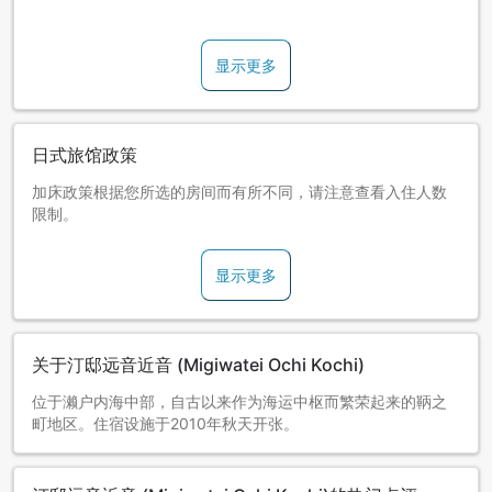
【停车场相关通知】
开车前来时，请将车停在姐妹馆“鸥风亭酒店”的停车场，之后告
显示更多
知工作人员相关事宜。
提供从姐妹馆“鸥风亭酒店”到本馆的接送服务。(约需3分钟；步
行约需10分钟。）
日式旅馆政策
加床政策根据您所选的房间而有所不同，请注意查看入住人数
限制。
显示更多
关于汀邸远音近音 (Migiwatei Ochi Kochi)
位于濑户内海中部，自古以来作为海运中枢而繁荣起来的鞆之
町地区。住宿设施于2010年秋天开张。