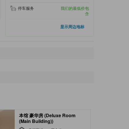
停车服务
我们的最低价包
含
距离最近的地标
显示周边地标
Wellness Village Motobu
1.5公里
Kakinouchi Beach
1.9公里
Toguchi Port
2.3公里
Gushiken Beach
2.5公里
Motobunoge Hospital
2.7公里
本馆 豪华房 (Deluxe Room
(Main Building))