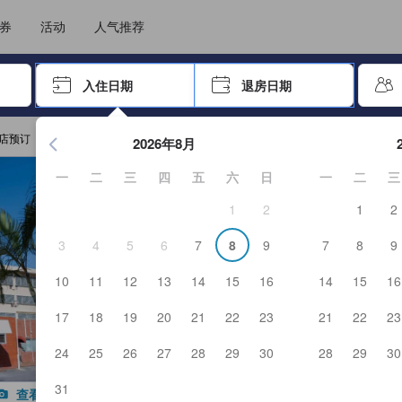
住后才能顺利提交，从而确保了点评的真实性及可靠性，也有助于用户作出更
选择您的语言
选择您的币种
券
活动
人气推荐
击 Enter 键以选择
入住日期
退房日期
按 Enter 键开始浏览日期选择器。使用箭头键浏览入住和退房
店预订
2026年8月
一
二
三
四
五
六
日
一
二
三
1
2
1
2
3
4
5
6
7
8
9
7
8
9
10
11
12
13
14
15
16
14
15
16
17
18
19
20
21
22
23
21
22
23
24
25
26
27
28
29
30
28
29
30
31
查看全部图片