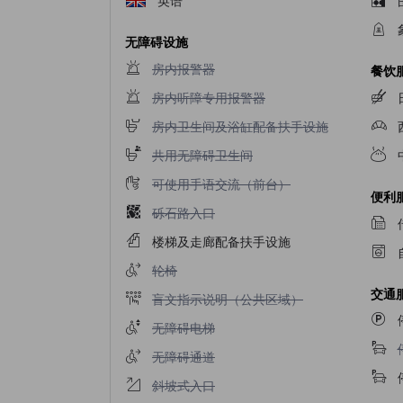
英语
无障碍设施
不提供房内报警器
房内报警器
餐饮
不提供房内听障专用报警器
房内听障专用报警器
不提供房内卫生间及浴缸配备扶手设施
房内卫生间及浴缸配备扶手设施
不提供共用无障碍卫生间
共用无障碍卫生间
不提供可使用手语交流（前台）
可使用手语交流（前台）
便利
不提供砾石路入口
砾石路入口
楼梯及走廊配备扶手设施
不提供轮椅
轮椅
交通
不提供盲文指示说明（公共区域）
盲文指示说明（公共区域）
不提供无障碍电梯
无障碍电梯
不提供无障碍通道
无障碍通道
不提供斜坡式入口
斜坡式入口