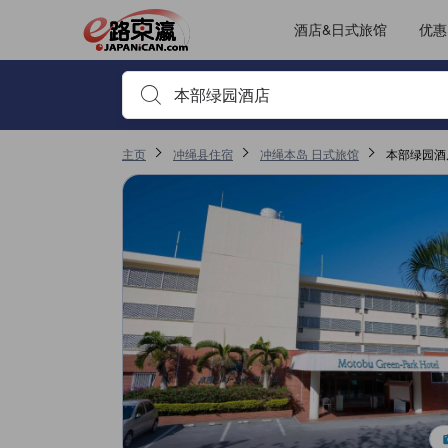
JAPANiCAN上的点评均来自于真实用户，个人评价在完成预订和入
tooltip
更多详情
服务评分 3.9，满分 5，是冲绳本岛的高分
房间舒适度评分 3.3，满分 5，是冲绳本岛的高分
其它设施服务评分 3，满分 5，是冲绳本岛的高分
位置评分 2.9，满分 5，是冲绳本岛的高分
已跳转至点评页 1
已跳转至点评页 1
酒店&日式旅馆
优惠
输入住宿名或关键词以搜索，使用箭头或 tab 键以移动，点
主页
冲绳县住宿
冲绳本岛 日式旅馆
本部绿园酒