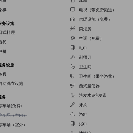
围棋
冰箱
象棋
电视（带免费频道）
供暖设施（免费）
服务设施
禁烟房
日式料理
空调（免费）
西餐
毛巾
中餐
剃须刀
服务设施
卫生间
传真
卫生间（带坐浴盆）
自助洗衣设施
西式坐便器
洗发水&护发素
服务
牙刷
停车场(免费)
浴缸
不提供停车场（室内）
停车场（室内）
浴巾
停车场（室外）