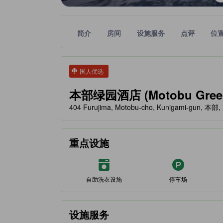
简介
房间
设施服务
点评
位
tooltip
金色星星表示的等级信息由合作第三方平台提供，仅
tooltip
国人优选
本部绿园酒店 (Motobu Green 
404 Furujima, Motobu-cho, Kunigami-gun, 
重点设施
自助洗衣设施
停车场
设施服务