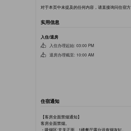
对于本页中未提及的任何内容，请直接询问住宿方
实用信息
入住/退房
入住办理起始
:
03:00 PM
退房办理截至
:
10:00 AM
住宿通知
【客房全面禁烟通知】
客房全面禁烟。
・吸烟区:玄关正面、1楼餐厅露台设有烟灰缸。