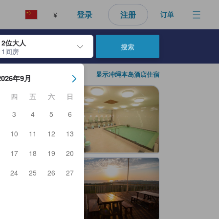
好的预订选择。
登录
注册
订单
¥
2位大人
搜索
1间房
日期。使用 Enter 键选择日期后，入住日期将被选择。重复相同操作以
显示冲绳本岛酒店住宿
2026年9月
四
五
六
日
3
4
5
6
10
11
12
13
17
18
19
20
24
25
26
27