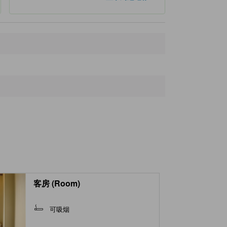
距离最近的地标
Sundrug
570米
Road Station Date Rekishi no Mori
740米
伊达纹别站
1.1公里
Sapporo Drug Store
1.3公里
CO・OP
1.4公里
客房 (Room)
可吸烟