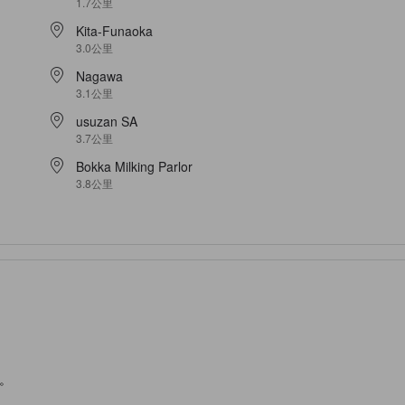
1.7公里
Kita-Funaoka
3.0公里
Nagawa
3.1公里
usuzan SA
3.7公里
Bokka Milking Parlor
3.8公里
。