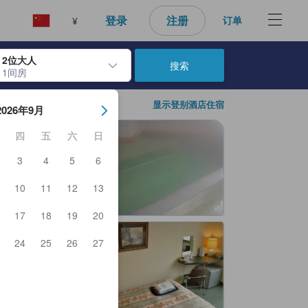
登录
注册
订单
¥
2位大人
搜索
1间房
日期。使用 Enter 键选择日期后，入住日期将被选择。重复相同操作以
显示登别酒店住宿
2026年9月
四
五
六
日
3
4
5
6
10
11
12
13
17
18
19
20
24
25
26
27