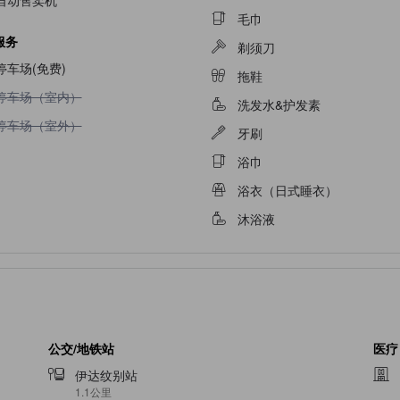
自动售卖机
毛巾
服务
剃须刀
停车场(免费)
拖鞋
不提供停车场（室内）
停车场（室内）
洗发水&护发素
不提供停车场（室外）
停车场（室外）
牙刷
浴巾
浴衣（日式睡衣）
沐浴液
公交/地铁站
医疗
伊达纹别站
1.1公里