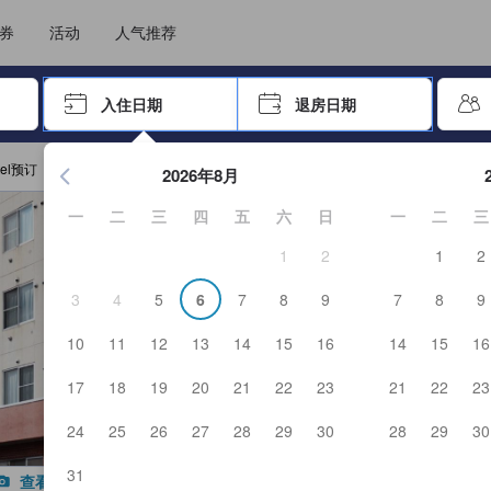
选择您的语言
选择您的币种
券
活动
人气推荐
击 Enter 键以选择
入住日期
退房日期
按 Enter 键开始浏览日期选择器。使用箭头键浏览入住和退房
otel预订
2026年8月
一
二
三
四
五
六
日
一
二
三
1
2
1
2
3
4
5
6
7
8
9
7
8
9
10
11
12
13
14
15
16
14
15
16
17
18
19
20
21
22
23
21
22
23
24
25
26
27
28
29
30
28
29
30
31
查看全部图片