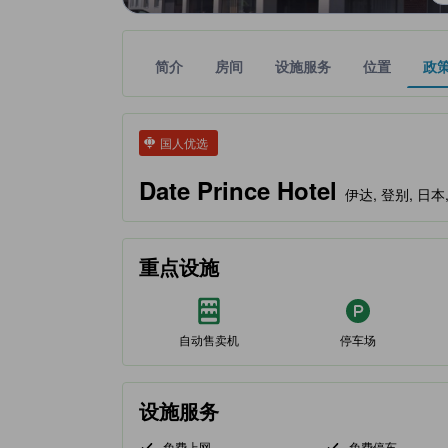
简介
房间
设施服务
位置
政
tooltip
金色星星表示的等级信息由合作第三方平台提供，仅
tooltip
国人优选
Date Prince Hotel
伊达, 登别, 日本, 
重点设施
自动售卖机
停车场
设施服务
免费上网
免费停车