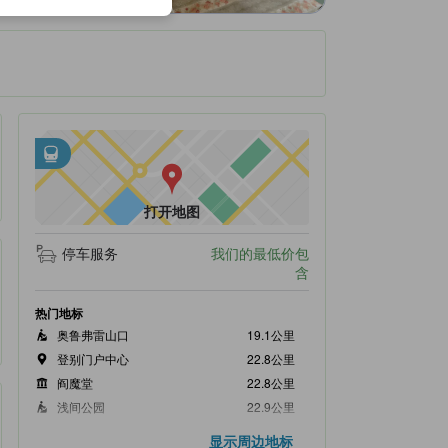
邻近交通
tooltip
•
距伊达纹别站不到1.13公里
打开地图
停车服务
我们的最低价包
含
热门地标
奥鲁弗雷山口
19.1公里
登别门户中心
22.8公里
阎魔堂
22.8公里
浅间公园
22.9公里
大汤沼天然足汤
22.9公里
显示周边地标