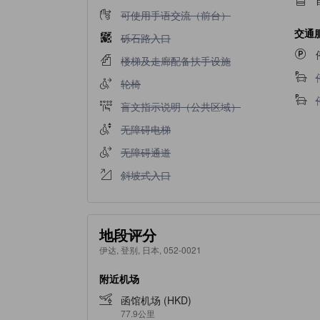
不提供可使用手语交流（前台）
可使用手语交流（前台）
交通
不提供砾石路入口
砾石路入口
不提供楼梯及走廊配备扶手设施
楼梯及走廊配备扶手设施
不提供轮椅
轮椅
不提供盲文指示说明（公共区域）
盲文指示说明（公共区域）
不提供无障碍电梯
无障碍电梯
不提供无障碍通道
无障碍通道
不提供斜坡式入口
斜坡式入口
地段评分
伊达, 登别, 日本, 052-0021
附近机场
函馆机场 (HKD)
77.9公里