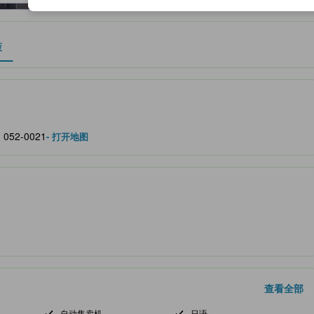
策
作为住宿舒适度、设施服务等方面的水平参考。
052-0021
- 打开地图
查看全部
自动售卖机
日语