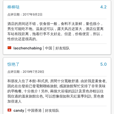
棒棒哒
4.2
点评日期：2017年9月2日
酒店的房间还不错，饮食很一般，食料不太新鲜，量也很小，
男生可能吃不饱。温泉还可以，露天风吕还算大，酒店位置离
车站有段距离，拖着行李不太好走。但是，价格便宜，所以，
性价比还是很高的。
laozhenchabing
|
中国 | 好友组队
惊艳了
5.0
点评日期：2019年7月29日
和朋友入住了本館-和式房, 房間十分寬敞舒適. 由於我是素食者,
因此在出發前已發電郵聯絡旅館, 感謝旅館幫忙安排了非常美味
的早晚餐, 十分推介 ! 另外, 兩個大浴場的設計及景色亦較以往
我住過的溫泉旅館出色, 可以想像假如秋天紅葉季到訪, 景色會
加倍迷人
candy
|
中国香港 | 好友组队