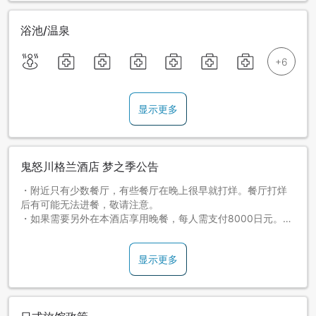
浴池/温泉
显示更多
鬼怒川格兰酒店 梦之季公告
・附近只有少数餐厅，有些餐厅在晚上很早就打烊。餐厅打烊
后有可能无法进餐，敬请注意。
・如果需要另外在本酒店享用晚餐，每人需支付8000日元。晚
餐最晚开始用餐时间为19点。
・请告知住宿当天抵达日本的时间，并请告知可以与您取得联
显示更多
系的信箱地址或手机电话。