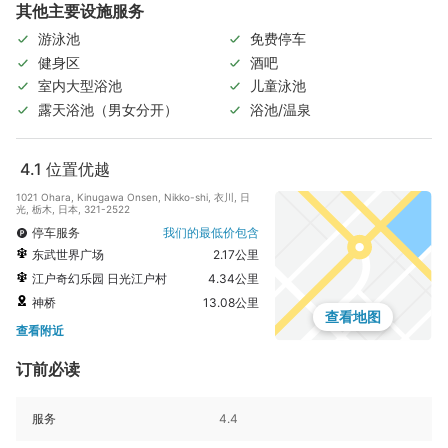
其他主要设施服务
游泳池
免费停车
健身区
酒吧
室内大型浴池
儿童泳池
露天浴池（男女分开）
浴池/温泉
4.1
位置优越
1021 Ohara, Kinugawa Onsen, Nikko-shi, 衣川, 日
光, 栃木, 日本, 321-2522
停车服务
我们的最低价包含
东武世界广场
2.17公里
江户奇幻乐园 日光江户村
4.34公里
神桥
13.08公里
查看地图
查看附近
订前必读
服务
4.4