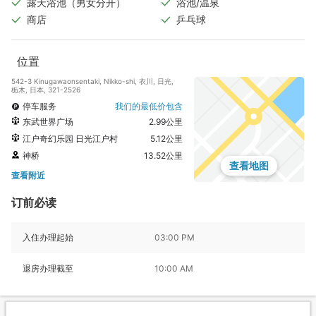
露天浴池（男女分开）
浴池/温泉
商店
乒乓球
位置
542-3 Kinugawaonsentaki, Nikko-shi, 衣川, 日光,
栃木, 日本, 321-2526
停车服务
我们的最低价包含
东武世界广场
2.99公里
江户奇幻乐园 日光江户村
5.12公里
神桥
13.52公里
查看地图
查看附近
订前必读
入住办理起始
03:00 PM
退房办理截至
10:00 AM