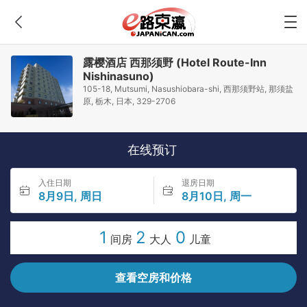
露樱酒店 西那须野 (Hotel Route-Inn
Nishinasuno)
105-18, Mutsumi, Nasushiobara-shi, 西那须野站, 那须盐
原, 栃木, 日本, 329-2706
在线预订
入住日期
退房日期
8月9日, 周日
8月10日, 周一
1
2
0
间房
大人
儿童
查看空房和价格