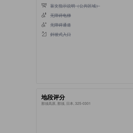
不提供盲文指示说明（公共区域）
盲文指示说明（公共区域）
不提供无障碍电梯
无障碍电梯
不提供无障碍通道
无障碍通道
不提供斜坡式入口
斜坡式入口
地段评分
那须高原, 那须, 日本, 325-0301