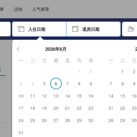
选择您的语言
选择您的币种
券
活动
人气推荐
击 Enter 键以选择
入住日期
退房日期
按 Enter 键开始浏览日期选择器。使用箭头键浏览入住和退房
2026年8月
一
二
三
四
五
六
日
一
二
三
策
1
2
1
2
3
4
5
6
7
8
9
7
8
9
作为住宿舒适度、设施服务等方面的水平参考。
10
11
12
13
14
15
16
14
15
16
17
18
19
20
21
22
23
21
22
23
24
25
26
27
28
29
30
28
29
30
31