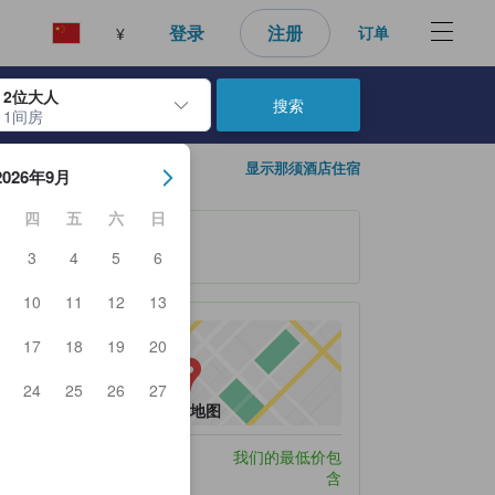
登录
注册
订单
¥
2位大人
搜索
1间房
日期。使用 Enter 键选择日期后，入住日期将被选择。重复相同操作以
显示那须酒店住宿
2026年9月
四
五
六
日
3
4
5
6
10
11
12
13
17
18
19
20
24
25
26
27
打开地图
停车服务
我们的最低价包
含