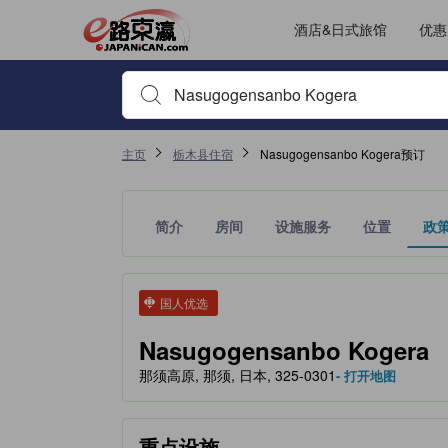
酒店&日式旅馆
优惠
输入住宿名或关键词以搜索，使用箭头或 tab 键以移动，点
主页
栃木县住宿
Nasugogensanbo Kogera预订
简介
房间
设施服务
位置
政
tooltip
金色星星表示的等级信息由合作第三方平台提供，仅
tooltip
国人优选
Nasugogensanbo Kogera
那须高原, 那须, 日本, 325-0301
- 打开地图
重点设施