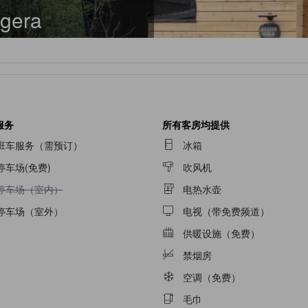
gera
服务
所有客房均提供
班车服务（需预订）
冰箱
停车场(免费)
吹风机
不提供停车场（室内）
停车场（室内）
电热水壶
停车场（室外）
电视（带免费频道）
供暖设施（免费）
禁烟房
空调（免费）
毛巾