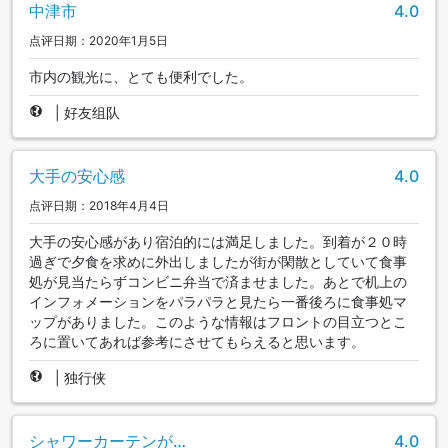
中津市
4.0
点评日期：2020年1月5日
市内の観光に、とても便利でした。
|
好友组队
大手の安心感
4.0
点评日期：2018年4月4日
大手の安心感があり宿泊的には満足しました。到着が２０時
過ぎで夕食を求めに外出しましたが街が閑散としていて食事
処が見当たらずコンビニ弁当で済ませました。あとで机上の
インフォメーションをパラパラと見たら一番後ろに食事処マ
ップがありました。このような情報はフロントの目立つとこ
ろに置いてあれば参考にさせてもらえると思います。
|
独行侠
シャワーカーテンが…
4.0