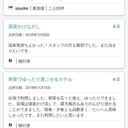
spyder
|
新加坡 | 二人结伴
源泉かけながし
4.0
点评日期：2025年12月6日
温泉気持ちよかった！スタッフの方も親切でした。また泊ま
りたいです。
|
独行侠
和室でゆったり過ごせるホテル
4.0
点评日期：2019年11月15日
出張で利用しました。和室を広々と使え、ゆったりできまし
た。浴場は源泉かけ流しで、露天風呂もありのんびり浸かる
ことができました。朝食・夕食とも品数多く、たいへん美味
しかったです。また利用したいと思います。
|
独行侠