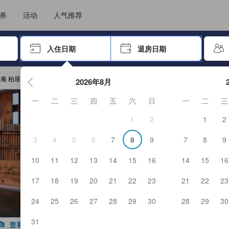
选择您的语言
选择您的币种
券
活动
人气推荐
击 Enter 键以选择
入住日期
退房日期
按 Enter 键开始浏览日期选择器。使用箭头键浏览入住和退房
庵 柏屋预订
2026年8月
一
二
三
四
五
六
日
一
二
三
1
2
1
2
3
4
5
6
7
8
9
7
8
9
10
11
12
13
14
15
16
14
15
16
17
18
19
20
21
22
23
21
22
23
24
25
26
27
28
29
30
28
29
30
31
查看全部图片