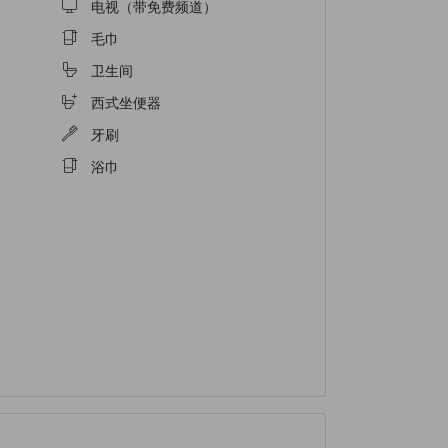
电视（带免费频道）
毛巾
卫生间
西式坐便器
牙刷
浴巾