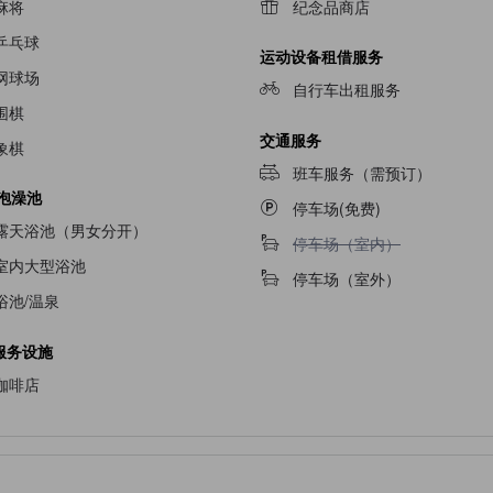
麻将
纪念品商店
乒乓球
运动设备租借服务
网球场
自行车出租服务
围棋
交通服务
象棋
班车服务（需预订）
/泡澡池
停车场(免费)
露天浴池（男女分开）
不提供停车场（室内）
停车场（室内）
室内大型浴池
停车场（室外）
浴池/温泉
服务设施
咖啡店