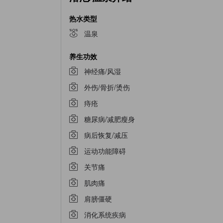
热水类型
温泉
养生功效
神经痛/风湿
外伤/骨折/烫伤
痔疮
糖尿病/减肥瘦身
病后恢复/减压
运动功能障碍
关节痛
肌肉痛
肩膀僵硬
消化系统疾病