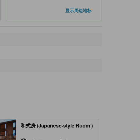
距离最近的地标
显示周边地标
Recreation Centre TsuruNoYu
40米
上山田温泉
430米
Koen Dori & Man-yo-dori
520米
城山史迹公园(荒户城遗迹)
560米
Nagano Jukokai Kamiyamada Hospital
650米
和式房 (Japanese-style Room )