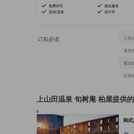
免费停车
接送服务
浴池/温泉
自行车
订前必读
入住
退房
最近
距离
上山田温泉 旬树庵 柏屋
提供的
0
和式房 