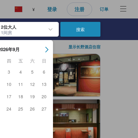
登录
注册
订单
¥
2位大人
搜索
1间房
日期。使用 Enter 键选择日期后，入住日期将被选择。重复相同操作以
显示长野酒店住宿
2026年9月
四
五
六
日
3
4
5
6
10
11
12
13
17
18
19
20
24
25
26
27