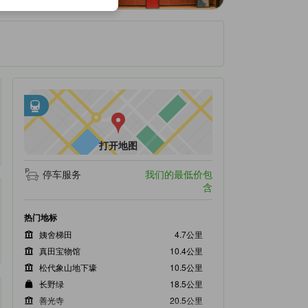
邻近交通
tooltip
•
距户仓站不到1.54公里
打开地图
停车服务
我们的最低价包
含
热门地标
姨舍梯田
4.7公里
真田宝物馆
10.4公里
松代象山地下壕
10.5公里
长野绿
18.5公里
善光寺
20.5公里