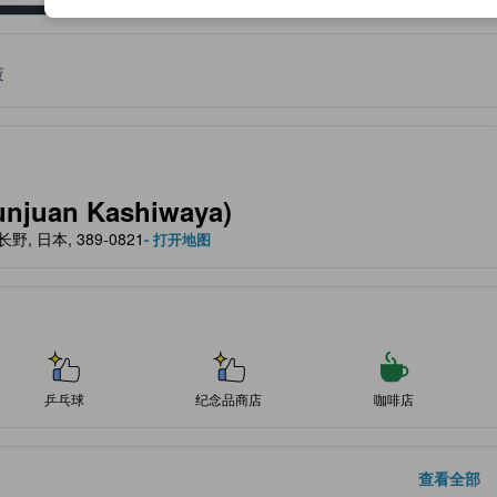
策
作为住宿舒适度、设施服务等方面的水平参考。
uan Kashiwaya)
, 长野, 日本, 389-0821
- 打开地图
乒乓球
纪念品商店
咖啡店
查看全部