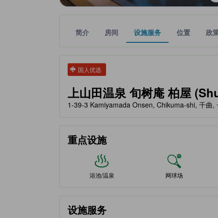
简介
房间
设施服务
位置
政
tooltip
金色星星表示的等级信息由合作第三方平台提供，仅
tooltip
国人优选
上山田温泉 旬树庵 柏屋 (Shunj
1-39-3 Kamiyamada Onsen, Chikuma-shi, 千曲
重点设施
浴池/温泉
网球场
设施服务