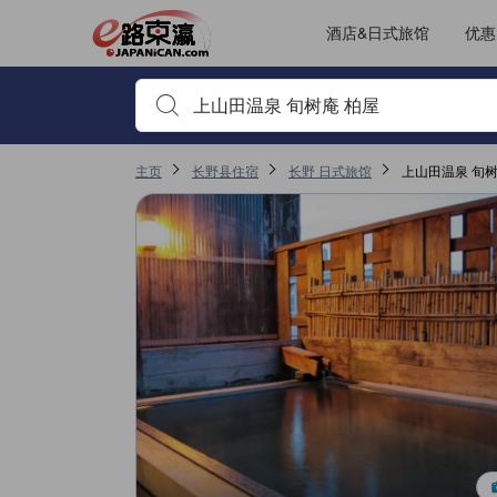
酒店&日式旅馆
优惠
输入住宿名或关键词以搜索，使用箭头或 tab 键以移动，点
主页
长野县住宿
长野 日式旅馆
上山田温泉 旬树