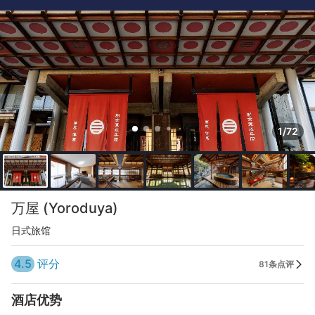
1/72
万屋 (Yoroduya)
日式旅馆
4.5
评分
81条点评
酒店优势