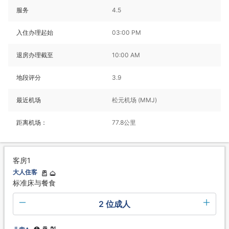
服务
4.5
入住办理起始
03:00 PM
退房办理截至
10:00 AM
地段评分
3.9
最近机场
松元机场 (MMJ)
距离机场：
77.8公里
客房1
大人住客
标准床与餐食
2 位成人