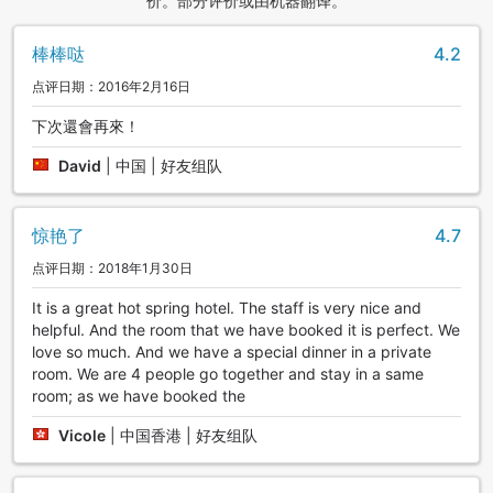
价。部分评价或由机器翻译。
棒棒哒
4.2
点评日期：2016年2月16日
下次還會再來！
David
|
中国 | 好友组队
惊艳了
4.7
点评日期：2018年1月30日
It is a great hot spring hotel. The staff is very nice and
helpful. And the room that we have booked it is perfect. We
love so much. And we have a special dinner in a private
room. We are 4 people go together and stay in a same
room; as we have booked the
Vicole
|
中国香港 | 好友组队