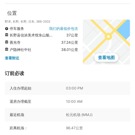
位置
野泽, 长野, 长野, 日本, 389-2502
停车服务
我们的最低价包含
长野县信浓美术馆东山魁廟画廊
37公里
善光寺
37.24公里
户隐神社中社
38.01公里
查看地图
查看附近
订前必读
入住办理起始
03:00 PM
退房办理截至
10:00 AM
最近机场
松元机场 (MMJ)
距离机场：
96.47公里