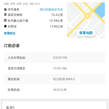
须坂, 长野, 长野, 日本, 386-2211
停车服务
我们的最低价包含
真田宝物馆
13.2公里
松代象山地下壕
13.38公里
长野绿
17.95公里
查看地图
查看附近
订前必读
入住办理起始
03:00 PM
退房办理截至
10:00 AM
最近机场
松元机场 (MMJ)
距离机场：
56.01公里
客房1