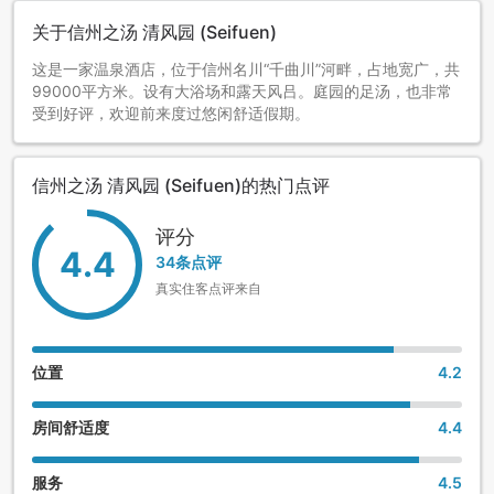
关于信州之汤 清风园 (Seifuen)
这是一家温泉酒店，位于信州名川“千曲川”河畔，占地宽广，共
99000平方米。设有大浴场和露天风吕。庭园的足汤，也非常
受到好评，欢迎前来度过悠闲舒适假期。
信州之汤 清风园 (Seifuen)的热门点评
评分
4.4
34条点评
真实住客点评来自
位置
4.2
房间舒适度
4.4
服务
4.5