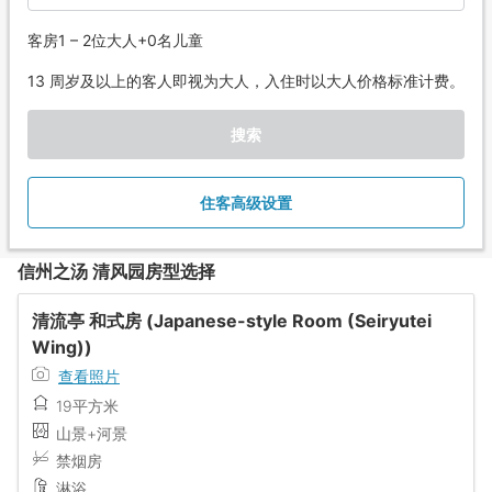
客房1 – 2位大人+0名儿童
13 周岁及以上的客人即视为大人，入住时以大人价格标准计费。
搜索
住客高级设置
信州之汤 清风园房型选择
清流亭 和式房 (Japanese-style Room (Seiryutei
Wing))
查看照片
19平方米
山景+河景
禁烟房
淋浴