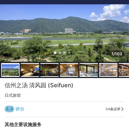
1/103
信州之汤 清风园 (Seifuen)
日式旅馆
4.4
评分
34条点评
其他主要设施服务