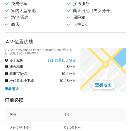
免费停车
接送服务
室内大型浴池
露天浴池（男女分开）
浴池/温泉
保险箱
商店
卡拉OK
4.2
位置优越
2-2-2 Kamiyamada Pnsen, Chikuma-shi, 千曲, 长
野, 长野, 日本, 389-0821
停车服务
我们的最低价包含
姨舍梯田
4.8公里
真田宝物馆
10.4公里
松代象山地下壕
10.48公里
查看地图
查看附近
订前必读
服务
4.5
入住办理起始
03:00 PM