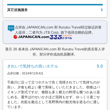
其它设施服务
5
点评由 JAPANiCAN,com 和 Rurubu Travel经过验证的客
人提供，二者均为 JTB Corp. 旗下值得信赖的品牌。
显示 26 条来自 JAPANiCAN.com 和 Rurubu Travel的真实客人评
价。部分评价或由机器翻译。
きれいで気持ちの良いホテル
5.0
点评日期：2024年12月4日
千曲川に沿って立つホテルで良く清掃されていて気持ちのが
良い。夕食も程よい量で美味しくいただきました。朝食はバ
イキング形式ですが、種類も多く郷土の料理も幾つかあり楽
しめる。週半ばのせいかさほど混雑もせず、ゆっくり過ごせ
ました。此処を拠点として長野県内の観光地を巡るのに適し
ています。