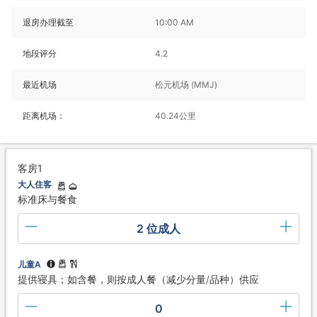
退房办理截至
10:00 AM
地段评分
4.2
最近机场
松元机场 (MMJ)
距离机场：
40.24公里
客房1
大人住客
标准床与餐食
2 位成人
儿童A
提供寝具；如含餐，则按成人餐（减少分量/品种）供应
0