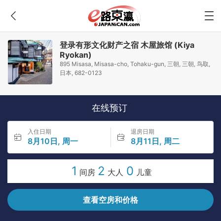
登录有形文化财产之宿 木屋旅馆 (Kiya
Ryokan)
895 Misasa, Misasa-cho, Tohaku-gun, 三朝, 三朝, 鸟取,
日本, 682-0123
在线预订
入住日期
退房日期
8月10日, 周一
8月11日, 周二
1
2
0
间房
大人
儿童
查看空房和价格