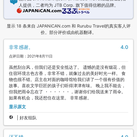
人提供，二者均为 JTB Corp. 旗下值得信赖的品牌。
显示 18 条来自 JAPANiCAN.com 和 Rurubu Travel的真实客人评
价。部分评价或由机器翻译。
非常感谢。
4.0
点评日期：2021年8月11日
虽然刮台风，但我们还是安全抵达了。 遗憾的是没有烟花，但
住宿环境古色古香，非常不错，就像过去的美好时光一样。 食
物也很不错。店主在对面的咖啡馆给我们讲了一个很有价值的
故事。喜欢文学巨匠的孩子们听得津津有味。 晚上我不能去，
但我把雨伞忘在了 ・・・・・・，谢谢你们给我送来了雨伞。
如果有机会，我还想住在这里。 非常感谢。
显示原文
|
好友组队