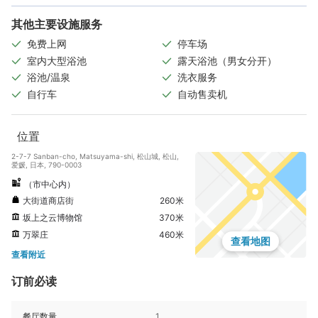
其他主要设施服务
免费上网
停车场
室内大型浴池
露天浴池（男女分开）
浴池/温泉
洗衣服务
自行车
自动售卖机
位置
2-7-7 Sanban-cho, Matsuyama-shi, 松山城, 松山,
爱媛, 日本, 790-0003
（市中心内）
大街道商店街
260米
坂上之云博物馆
370米
万翠庄
460米
查看地图
查看附近
订前必读
餐厅数量
1