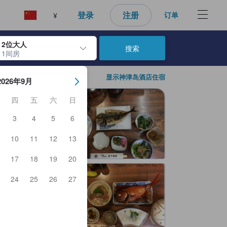
登录
注册
订单
¥
2位大人
搜索
1间房
日期。使用 Enter 键选择日期后，入住日期将被选择。重复相同操作以
显示神津岛酒店住宿
2026年9月
四
五
六
日
3
4
5
6
10
11
12
13
17
18
19
20
24
25
26
27