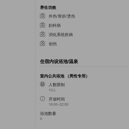
养生功效
外伤/骨折/烫伤
妇科病
消化系统疾病
创伤
住宿内设浴池/温泉
室内公共浴池 （男性专用）
人数限制
10人
开放时间
16:00~22:00
浴池数量
0