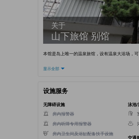
关于
山下旅馆 别馆
本馆是岛上唯一的温泉旅馆，设有温泉大浴场，可
显示全部
设施服务
无障碍设施
泳池
不提供房内报警器
房内报警器
不提供房内听障专用报警器
房内听障专用报警器
不提供房内卫生间及浴缸配备扶手设施
房内卫生间及浴缸配备扶手设施
交通