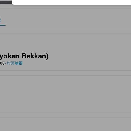
策
作为住宿舒适度、设施服务等方面的水平参考。
okan Bekkan)
00
- 打开地图