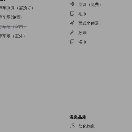
空调（免费）
班车服务（需预订）
毛巾
停车场(免费)
西式坐便器
不提供停车场（室内）
停车场（室内）
牙刷
停车场（室外）
浴巾
温泉品质
盐化物泉