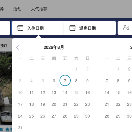
选择您的语言
选择您的币种
券
活动
人气推荐
击 Enter 键以选择
入住日期
退房日期
按 Enter 键开始浏览日期选择器。使用箭头键浏览入住和退房
馆预订
2026年8月
一
二
三
四
五
六
日
一
二
三
1
2
1
2
3
4
5
6
7
8
9
7
8
9
10
11
12
13
14
15
16
14
15
16
17
18
19
20
21
22
23
21
22
23
24
25
26
27
28
29
30
28
29
30
31
查看全部图片