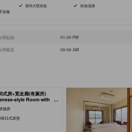
室内大型浴池
浴池/温泉
手设施
办理起始
01:00 PM
办理截至
09:00 AM
 和式房+宽走廊(有厕所)
anese-style Room with
...
en Space (1st Floor) *Has
禁烟房
 )
5张日式床垫