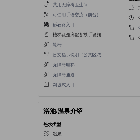
不提供共用无障碍卫生间
共用无障碍卫生间
不提供可使用手语交流（前台）
可使用手语交流（前台）
不提供砾石路入口
砾石路入口
楼梯及走廊配备扶手设施
不提供轮椅
轮椅
不提供盲文指示说明（公共区域）
盲文指示说明（公共区域）
不提供无障碍电梯
无障碍电梯
不提供无障碍通道
无障碍通道
不提供斜坡式入口
斜坡式入口
浴池/温泉介绍
热水类型
温泉