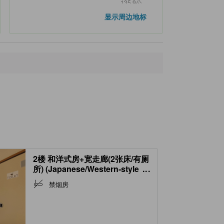
135.9公
八丈岛机场
里
显示周边地标
2楼 和洋式房+宽走廊(2张床/有厕
所) (Japanese/Western-style
...
Room with Hiroen Space (Twin
禁烟房
Beds, 2nd Floor) *Has toilet )