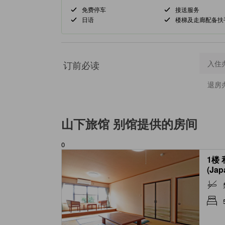
免费停车
接送服务
日语
楼梯及走廊配备扶
订前必读
入住
退房
山下旅馆 别馆
提供的房间
0
1楼
(Jap
Hiro
toilet