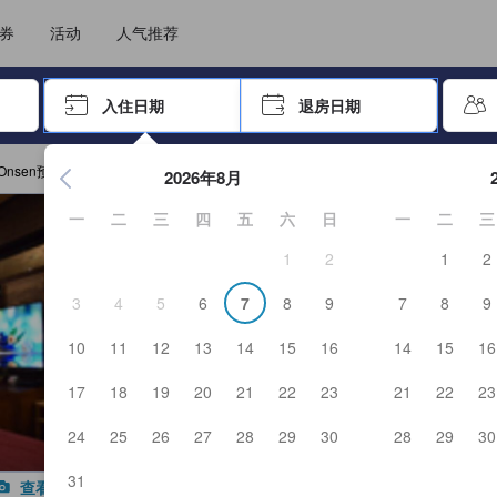
选择您的语言
选择您的币种
券
活动
人气推荐
击 Enter 键以选择
入住日期
退房日期
按 Enter 键开始浏览日期选择器。使用箭头键浏览入住和退房
E Onsen预订
2026年8月
一
二
三
四
五
六
日
一
二
三
1
2
1
2
3
4
5
6
7
8
9
7
8
9
10
11
12
13
14
15
16
14
15
16
17
18
19
20
21
22
23
21
22
23
24
25
26
27
28
29
30
28
29
30
31
查看全部图片