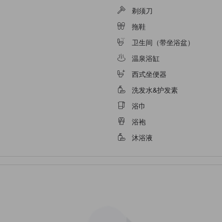
剃须刀
拖鞋
卫生间（带坐浴盆）
温泉浴缸
西式坐便器
洗发水&护发素
浴巾
浴袍
沐浴液