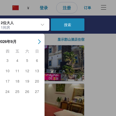
登录
注册
订单
¥
2位大人
搜索
1间房
日期。使用 Enter 键选择日期后，入住日期将被选择。重复相同操作以
显示郡山酒店住宿
2026年9月
四
五
六
日
3
4
5
6
10
11
12
13
17
18
19
20
24
25
26
27