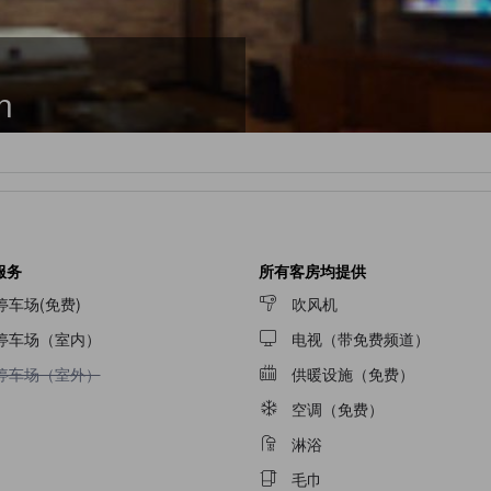
n
服务
所有客房均提供
停车场(免费)
吹风机
停车场（室内）
电视（带免费频道）
不提供停车场（室外）
停车场（室外）
供暖设施（免费）
空调（免费）
淋浴
毛巾