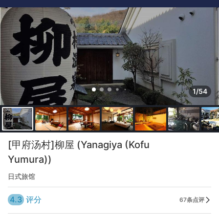
1/54
[甲府汤村]柳屋 (Yanagiya (Kofu
Yumura))
日式旅馆
4.3
评分
67条点评