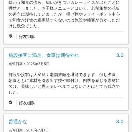
味わう和食の傍ら、匂いがきついカレーライスが出たことに
唖然としました。お子様メニューとはいえ、老舗旅館の花板
の趣向に期待していましたが、揚げ物やフライドポテト中心
で和食か洋食の選択肢すらないのは施設や接客が良かっただ
けに残念でした。
|
好友组队
施設接客に満足、食事は期待外れ
3.0
点评日期：2025年7月5日
施設や接客は大変良く老舗旅館を堪能できます。但し夕食、
朝食ともに素材を引き出す技や味付け、四季を感じる素材に
欠け、美味しいと思えるレベルではないことはとても残念で
した。
|
好友组队
普通かな
3.0
点评日期：2018年7月1日