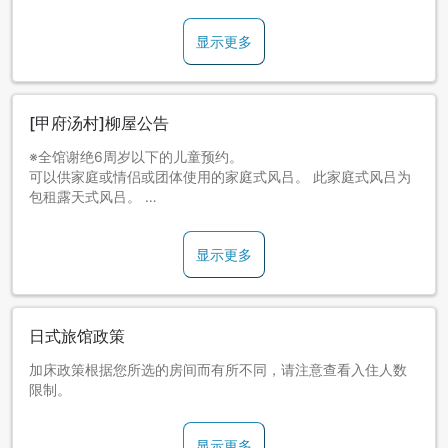
显示更多
[甲府汤村]柳屋公告
※全馆谢绝6周岁以下的儿童预约。
可以供家庭或情侣或团体使用的家庭式风吕。 此家庭式风吕为
包租露天式风吕。
＜注意＞ 因包租风吕人气旺，不可提前预约。 包租预约时间为
办理入店手续后。
显示更多
※恕不提供低敏餐，敬请注意。
日式旅馆政策
加床政策根据您所选的房间而有所不同，请注意查看入住人数
限制。
显示更多