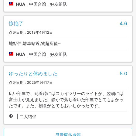
HUA
|
中国台湾 | 好友组队
惊艳了
4.6
点评日期：2018年4月12日
地點佳,離車站近,物超所值~
HUA
|
中国台湾 | 好友组队
ゆったりと休めました
5.0
点评日期：2025年9月17日
広い部屋で、到着時にはスカイツリーのライトが、翌朝には
富士山が見えました。静かで落ち着いた部屋でとてもよかっ
たです。また、朝食がとてもおいしかったです。
|
二人结伴
显示更多点评