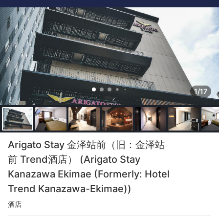
1/17
Arigato Stay 金泽站前（旧：金泽站
前 Trend酒店） (Arigato Stay
Kanazawa Ekimae (Formerly: Hotel
Trend Kanazawa-Ekimae))
酒店