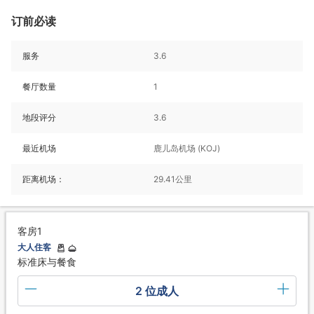
订前必读
服务
3.6
餐厅数量
1
地段评分
3.6
最近机场
鹿儿岛机场 (KOJ)
距离机场：
29.41公里
客房1
大人住客
标准床与餐食
2 位成人