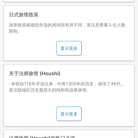
日式旅馆政策
加床政策根据您所选的房间而有所不同，请注意查看入住人数
限制。
显示更多
关于法师旅馆 (Houshi)
･本馆自718年开业以来，约有1300年的历史，相传了46代，
是北陆地区历史最悠久的纯和风温泉旅馆。
･曾被吉尼斯世界纪录认证为“世界上历史最悠久的温泉旅馆”。
显示更多
･在法师住宿，可感受到古典优雅的日本风景。
･在幽静的时光中，泡着纯正的温泉、舒缓旅途的疲劳。
法师旅馆 (Houshi)的热门点评