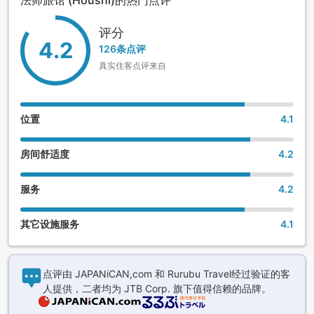
･为表感谢之意，抵达后提供迎宾抹茶、日式茶点。
･温泉泉质为硫酸钠泉，无色透明。也可以饮用。
评分
4.2
126条点评
･男女大浴场内都设有露天风吕。
真实住客点评来自
･随季节、天气不同，露天风吕内的景致也呈现出不同的韵味。
･大浴场内备有洗发水、护发素、剃须膏。
位置
4.1
男士更衣室内备有吹风机、棉棒、梳子、护肤啫喱、剃须刀、
房间舒适度
4.2
发用摩丝、润发素、理发剂、美发水。
女士更衣室内备有吹风机、棉棒、梳子、手镜、浴帽、卸妆用
服务
4.2
品、化妆水、All in One面霜。
其它设施服务
4.1
･设有2处包租风吕，办理入住手续后，在前台按先后顺序预
约。恕不接受电话、邮件等预约，敬请见谅。
･连在一起的四座客房栋围着日本庭院，从客房可眺望庭院风
点评由 JAPANiCAN,com 和 Rurubu Travel经过验证的客
景。
人提供，二者均为 JTB Corp. 旗下值得信赖的品牌。
･宽阔的庭院内，秋有红叶、冬有雪景、春季樱花、清流淙淙、