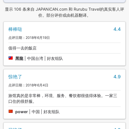
夏有凉风，一年四季呈现出不同的景致。
显示 106 条来自 JAPANiCAN.com 和 Rurubu Travel的真实客人评
价。部分评价或由机器翻译。
･餐点提供北陆加贺地区的山珍海鲜会席料理。
･新鲜美味的料理，为您的旅途更添一份愉悦。
棒棒哒
4.4
点评日期：2018年6月19日
･从金泽站乘坐电车，约30分钟。从小松机场，开车约25分钟
即至，交通非常便捷。
值得一去的飯店
･从距离最近的车站粟津站、加贺温泉站有免费接送服务(详情请
黑龍
|
中国台湾 | 好友组队
参照交通信息)。
惊艳了
4.9
点评日期：2018年6月4日
旅馆真的是非常棒，环境、服务、餐饮都很值得体验。一家三
口住的很舒服。
power
|
中国 | 好友组队