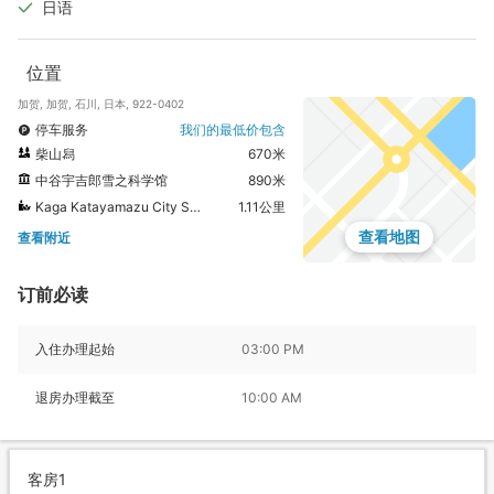
日语
位置
加贺, 加贺, 石川, 日本, 922-0402
停车服务
我们的最低价包含
柴山舄
670米
中谷宇吉郎雪之科学馆
890米
Kaga Katayamazu City Spa
1.11公里
查看地图
查看附近
订前必读
入住办理起始
03:00 PM
退房办理截至
10:00 AM
客房1