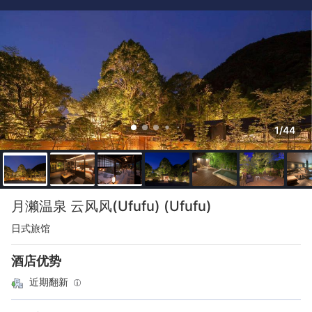
1/44
月濑温泉 云风风(Ufufu) (Ufufu)
日式旅馆
酒店优势
近期翻新