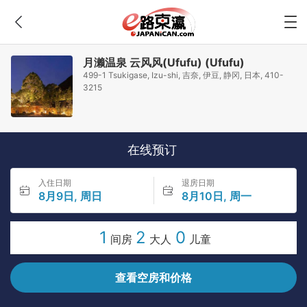
月濑温泉 云风风(Ufufu) (Ufufu)
499-1 Tsukigase, Izu-shi, 吉奈, 伊豆, 静冈, 日本, 410-
3215
在线预订
入住日期
退房日期
8月9日, 周日
8月10日, 周一
1
2
0
间房
大人
儿童
查看空房和价格