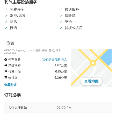
其他主要设施服务
免费停车
接送服务
浴池/温泉
保险箱
商店
英语
日语
斜坡式入口
位置
499-1 Tsukigase, Izu-shi, 吉奈, 伊豆, 静冈, 日本,
410-3215
停车服务
我们的最低价包含
净莲瀑布
4.67公里
竹林小径
6.15公里
修禅寺
6.36公里
查看地图
查看附近
订前必读
入住办理起始
03:00 PM