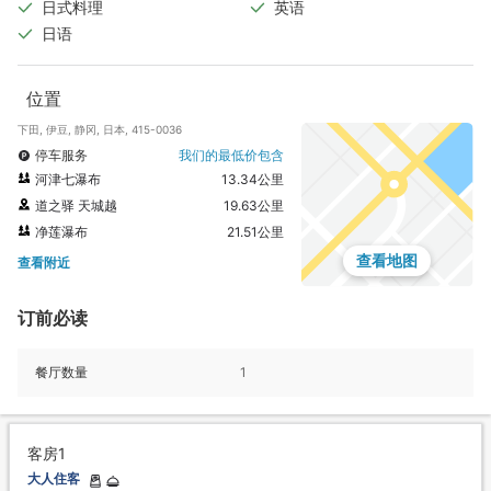
日式料理
英语
日语
位置
下田, 伊豆, 静冈, 日本, 415-0036
停车服务
我们的最低价包含
河津七瀑布
13.34公里
道之驿 天城越
19.63公里
净莲瀑布
21.51公里
查看地图
查看附近
订前必读
餐厅数量
1
客房1
大人住客