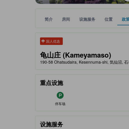
简介
房间
设施服务
位置
政
tooltip
金色星星表示的等级信息由合作第三方平台提供，仅
tooltip
国人优选
龟山庄 (Kameyamaso)
190-58 Ohatsudaira, Kesennuma-shi, 気仙沼, 
重点设施
停车场
设施服务