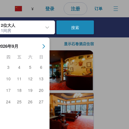
登录
注册
订单
¥
2位大人
搜索
1间房
日期。使用 Enter 键选择日期后，入住日期将被选择。重复相同操作以
显示石卷酒店住宿
2026年9月
四
五
六
日
3
4
5
6
10
11
12
13
17
18
19
20
24
25
26
27