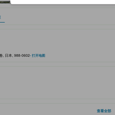
策
作为住宿舒适度、设施服务等方面的水平参考。
石卷, 日本, 988-0602
- 打开地图
查看全部