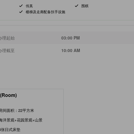
传真
围棋
楼梯及走廊配备扶手设施
办理起始
03:00 PM
办理截至
10:00 AM
(Room)
房间面积：22平方米
海洋景观+花园景观+山景
6张日式床垫