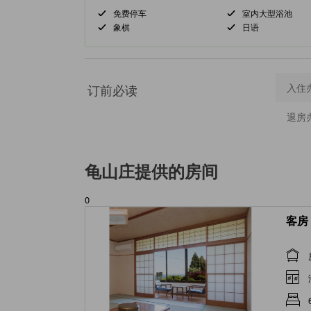
免费停车
室内大型浴池
象棋
日语
订前必读
入住
退房
龟山庄
提供的房间
0
客房 