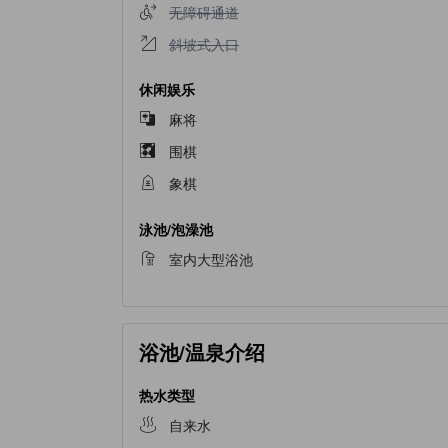
不提供无障碍通道
无障碍通道
不提供斜坡式入口
斜坡式入口
休闲娱乐
麻将
围棋
象棋
泳池/泡澡池
室内大型浴池
浴池/温泉介绍
热水类型
自来水