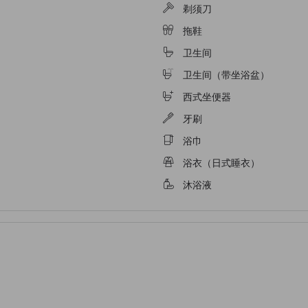
剃须刀
拖鞋
卫生间
卫生间（带坐浴盆）
西式坐便器
牙刷
浴巾
浴衣（日式睡衣）
沐浴液