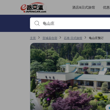
酒店&日式旅馆
优惠
输入住宿名或关键词以搜索，使用箭头或 tab 键以移动，点
主页
宫城县住宿
石卷 日式旅馆
龟山庄预订