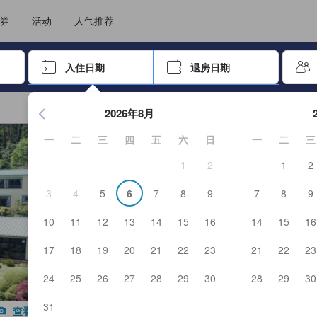
选择您的语言
选择您的币种
券
活动
人气推荐
击 Enter 键以选择
入住日期
退房日期
按 Enter 键开始浏览日期选择器。使用箭头键浏览入住和退房
2026年8月
一
二
三
四
五
六
日
一
二
三
1
2
1
2
3
4
5
6
7
8
9
7
8
9
10
11
12
13
14
15
16
14
15
16
17
18
19
20
21
22
23
21
22
23
24
25
26
27
28
29
30
28
29
30
31
查看全部图片