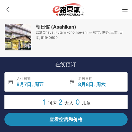
朝日馆 (Asahikan)
228 Chaya, Futami-cho, Ise-shi, 伊势市, 伊势, 三重, 日
本, 519-0609
在线预订
入住日期
退房日期
8月7日, 周五
8月8日, 周六
1
2
0
间房
大人
儿童
查看空房和价格