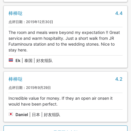
棒棒哒
4.4
点评日期：2015年12月30日
The room and meals were beyond my expectation !! Great
service and warm hospitality. Just a short walk from JR
Futaminoura station and to the wedding stones. Nice to
stay here.
Ek
|
泰国 | 好友组队
棒棒哒
4.2
点评日期：2015年9月29日
Incredible value for money. If they an open air onsen it
would have been perfect.
Daniel
|
日本 | 好友组队