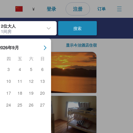
登录
注册
订单
¥
2位大人
搜索
1间房
日期。使用 Enter 键选择日期后，入住日期将被选择。重复相同操作以
显示今治酒店住宿
2026年9月
四
五
六
日
3
4
5
6
10
11
12
13
17
18
19
20
24
25
26
27