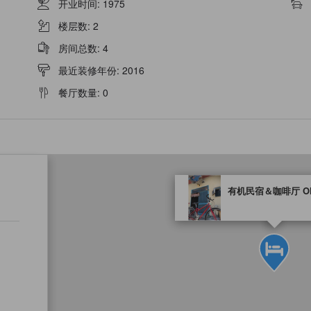
开业时间
:
1975
楼层数
:
2
房间总数
:
4
最近装修年份
:
2016
餐厅数量
:
0
tooltip
有机民宿＆咖啡厅 OHA
金色星星表示的等级信息由合作