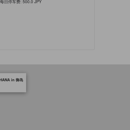
每日停车费
:
500.0 JPY
NA in 御岛
第三方平台提供，仅作为住宿舒适度、设施服务等方面的水平参考。