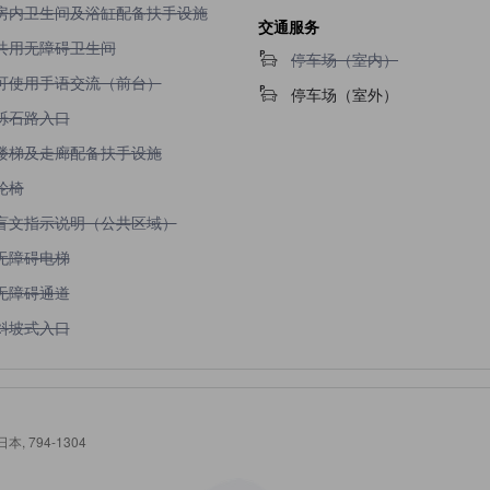
不提供房内卫生间及浴缸配备扶手设施
房内卫生间及浴缸配备扶手设施
交通服务
不提供共用无障碍卫生间
共用无障碍卫生间
不提供停车场（室内）
停车场（室内）
不提供可使用手语交流（前台）
可使用手语交流（前台）
停车场（室外）
不提供砾石路入口
砾石路入口
不提供楼梯及走廊配备扶手设施
楼梯及走廊配备扶手设施
不提供轮椅
轮椅
不提供盲文指示说明（公共区域）
盲文指示说明（公共区域）
不提供无障碍电梯
无障碍电梯
不提供无障碍通道
无障碍通道
不提供斜坡式入口
斜坡式入口
 日本, 794-1304