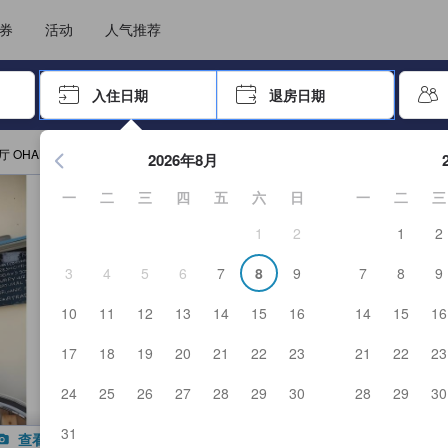
选择您的语言
选择您的币种
券
活动
人气推荐
击 Enter 键以选择
入住日期
退房日期
按 Enter 键开始浏览日期选择器。使用箭头键浏览入住和退房
OHANA in 御岛预订
2026年8月
一
二
三
四
五
六
日
一
二
三
1
2
1
2
3
4
5
6
7
8
9
7
8
9
10
11
12
13
14
15
16
14
15
16
17
18
19
20
21
22
23
21
22
23
24
25
26
27
28
29
30
28
29
30
31
查看全部图片