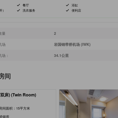
餐厅
浴缸
开）
洗衣服务
便利店
数量
2
机场
岩国锦带桥机场 (IWK)
机场：
34.1公里
房间
双床) (Twin Room)
房间面积：15平方米
禁烟房