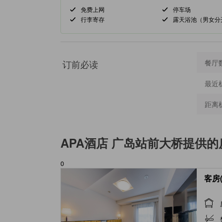
免费上网
停车场
行李寄存
露天浴池（男女分
订前必读
餐厅
最近
距离
APA酒店 广岛站前大桥
提供的
0
客房(