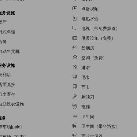
点播视频
服务设施
电热水壶
餐厅
电视（带免费频道）
日式料理
供暖设施（免费）
西餐
禁烟房
自动售卖机
空调（免费）
服务设施
淋浴
便利店
毛巾
货币兑换
面巾
行李寄存
剃须刀
自助洗衣设施
拖鞋
卫生间
服务
卫生间（带坐浴盆）
停车场[paid]
西式坐便器
停车场（室内）