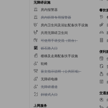
无障碍设施
房内报警器
餐饮
不提供房内听障专用报警器
房内听障专用报警器
房内卫生间及浴缸配备扶手设施
共用无障碍卫生间
不提供可使用手语交流（前台）
可使用手语交流（前台）
不提供砾石路入口
砾石路入口
便利
楼梯及走廊配备扶手设施
轮椅
不提供盲文指示说明（公共区域）
盲文指示说明（公共区域）
无障碍电梯
不提供无障碍通道
无障碍通道
交通
不提供斜坡式入口
斜坡式入口
上网服务