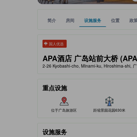
简介
房间
设施服务
位置
政
tooltip
金色星星表示的等级信息由合作第三方平台提供，仅
tooltip
国人优选
APA酒店 广岛站前大桥 (APA Hot
2-26 Kyobashi-cho, Minami-ku, Hiroshima-shi
重点设施
位于广岛旅游区
距缩景园花园630米
设施服务