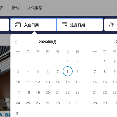
选择您的语言
选择您的币种
券
活动
人气推荐
击 Enter 键以选择
入住日期
退房日期
按 Enter 键开始浏览日期选择器。使用箭头键浏览入住和退房
2026年8月
一
二
三
四
五
六
日
一
二
三
1
2
1
2
3
4
5
6
7
8
9
7
8
9
10
11
12
13
14
15
16
14
15
16
17
18
19
20
21
22
23
21
22
23
24
25
26
27
28
29
30
28
29
30
31
查看全部图片