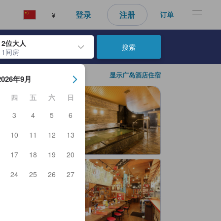
登录
注册
订单
¥
2位大人
搜索
1间房
日期。使用 Enter 键选择日期后，入住日期将被选择。重复相同操作以
显示广岛酒店住宿
2026年9月
四
五
六
日
3
4
5
6
10
11
12
13
17
18
19
20
24
25
26
27