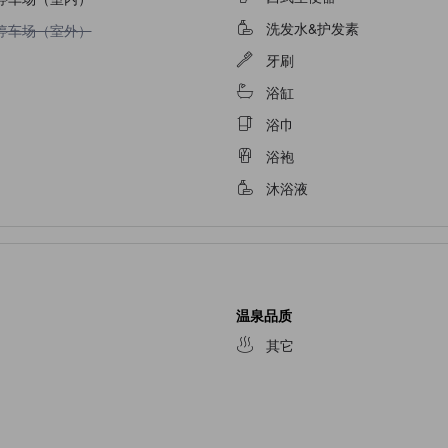
洗发水&护发素
不提供停车场（室外）
停车场（室外）
牙刷
浴缸
浴巾
浴袍
沐浴液
温泉品质
其它