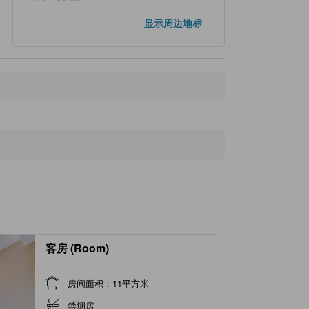
Hiroshima Station South Exit Chikagai Hiroba Information Center
180米
显示周边地标
广岛御好物语
190米
Yale Yale A-kan
190米
广岛东邮局
240米
Enko Bridge
260米
客房 (Room)
房间面积：11平方米
禁烟房