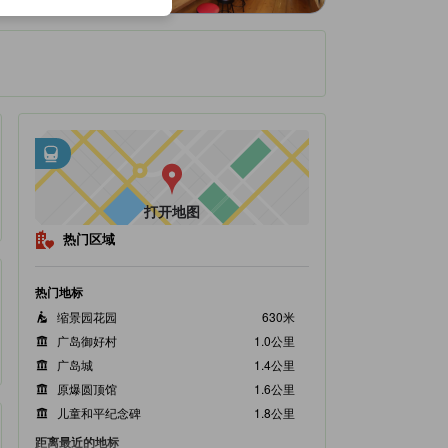
邻近交通
tooltip
•
距Hiroshima Electric Railway不到0.28公里
•
距广岛站不到0.39公里
打开地图
热门区域
热门地标
缩景园花园
630米
广岛御好村
1.0公里
广岛城
1.4公里
原爆圆顶馆
1.6公里
儿童和平纪念碑
1.8公里
距离最近的地标