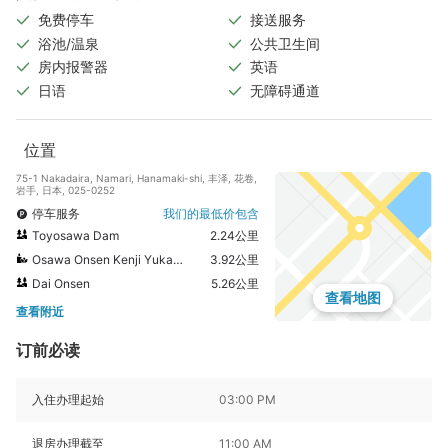
免费停车
接送服务
浴池/温泉
公共卫生间
房内报警器
英语
日语
无障碍通道
位置
75-1 Nakadaira, Namari, Hanamaki-shi, 丰泽, 花卷,
岩手, 日本, 025-0252
停车服务
我们的最低价包含
Toyosawa Dam
2.24公里
Osawa Onsen Kenji Yukari of self-catering unit Tojiya
3.92公里
Dai Onsen
5.26公里
查看地图
查看附近
订前必读
入住办理起始
03:00 PM
退房办理截至
11:00 AM