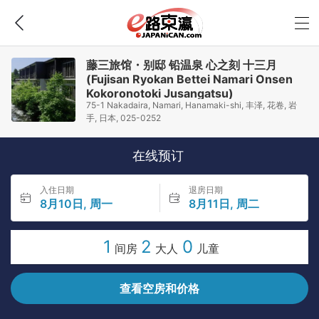
藤三旅馆・别邸 铅温泉 心之刻 十三月
(Fujisan Ryokan Bettei Namari Onsen
Kokoronotoki Jusangatsu)
75-1 Nakadaira, Namari, Hanamaki-shi, 丰泽, 花卷, 岩
手, 日本, 025-0252
在线预订
入住日期
退房日期
8月10日, 周一
8月11日, 周二
1
2
0
间房
大人
儿童
查看空房和价格